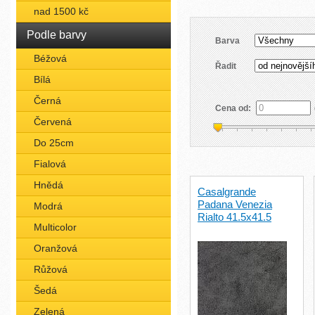
nad 1500 kč
Podle barvy
Barva
Béžová
Řadit
Bílá
Černá
Cena od:
Červená
Do 25cm
Fialová
Hnědá
Casalgrande
Padana Venezia
Modrá
Rialto 41.5x41.5
Multicolor
Oranžová
Růžová
Šedá
Zelená