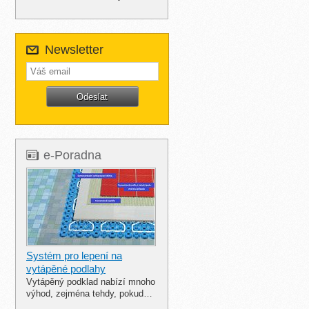
Newsletter
e-Poradna
Systém pro lepení na
vytápěné podlahy
Vytápěný podklad nabízí mnoho
výhod, zejména tehdy, pokud…