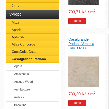
Žlutá
2
793,71 Kč / m
Výrobci
detail
Altair
Aparici
Apavisa
Casalgrande
Padana Venezia
Atlas Concorde
Lido 33x33
CasaDolceCasa
Casalgrande Padana
Agora
Amazzonia
Antique Wood
Architecture
2
739,30 Kč / m
Ardesia
detail
Basaltina