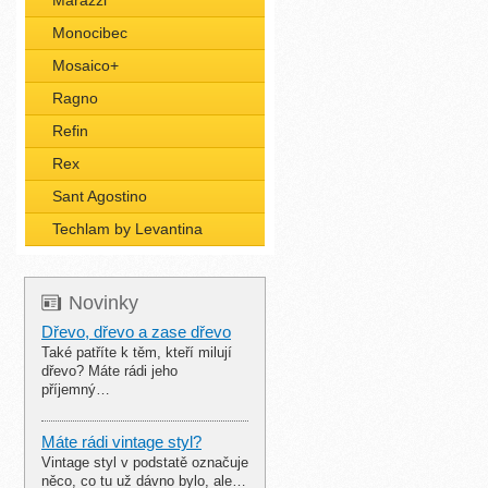
Marazzi
Monocibec
Mosaico+
Ragno
Refin
Rex
Sant Agostino
Techlam by Levantina
Novinky
Dřevo, dřevo a zase dřevo
Také patříte k těm, kteří milují
dřevo? Máte rádi jeho
příjemný…
Máte rádi vintage styl?
Vintage styl v podstatě označuje
něco, co tu už dávno bylo, ale…