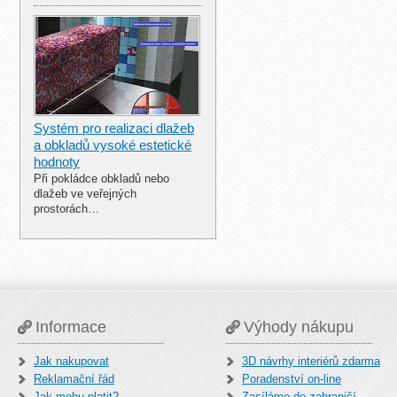
Systém pro realizaci dlažeb
a obkladů vysoké estetické
hodnoty
Při pokládce obkladů nebo
dlažeb ve veřejných
prostorách…
Informace
Výhody nákupu
Jak nakupovat
3D návrhy interiérů zdarma
Reklamační řád
Poradenství on-line
Jak mohu platit?
Zasíláme do zahraničí