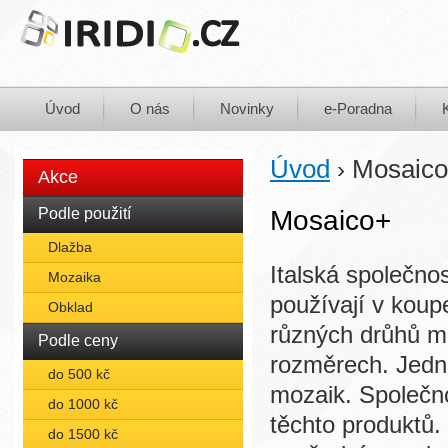
Úvod
O nás
Novinky
e-Poradna
Úvod
Mosaic
›
Akce
Podle použití
Mosaico+
Dlažba
Italská společno
Mozaika
používají v koup
Obklad
různých drůhů mo
Podle ceny
rozměrech. Jedná
do 500 kč
mozaik. Společn
do 1000 kč
těchto produktů.
do 1500 kč