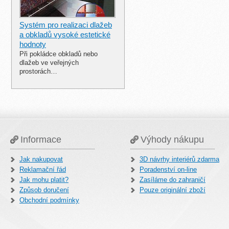
Systém pro realizaci dlažeb
a obkladů vysoké estetické
hodnoty
Při pokládce obkladů nebo
dlažeb ve veřejných
prostorách…
Informace
Výhody nákupu
Jak nakupovat
3D návrhy interiérů zdarma
Reklamační řád
Poradenství on-line
Jak mohu platit?
Zasíláme do zahraničí
Způsob doručení
Pouze originální zboží
Obchodní podmínky