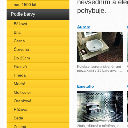
nevšedním a ele
nad 1500 kč
pohybuje.
Podle barvy
Béžová
Aurore
Bílá
Černá
Červená
Do 25cm
Fialová
Kolekce tvořená skleněnými
mozaikami v 25 barevných…
Hnědá
Modrá
Emetallo
Multicolor
Oranžová
Růžová
Šedá
Zlatá, stříbrná a měděná, to
Zelená