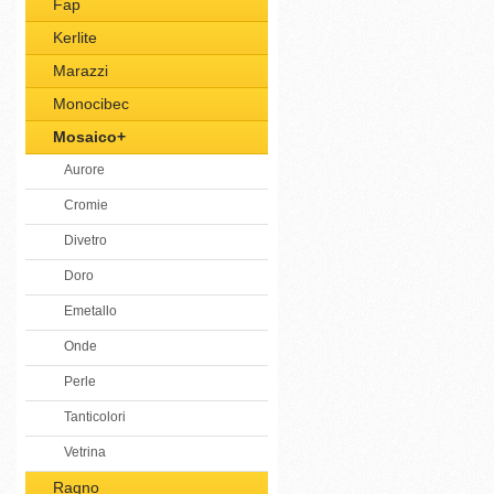
Fap
Kerlite
Marazzi
Monocibec
Mosaico+
Aurore
Cromie
Divetro
Doro
Emetallo
Onde
Perle
Tanticolori
Vetrina
Ragno