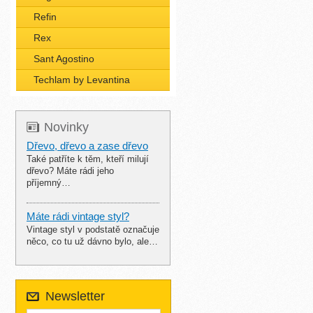
Refin
Rex
Sant Agostino
Techlam by Levantina
Novinky
Dřevo, dřevo a zase dřevo
Také patříte k těm, kteří milují
dřevo? Máte rádi jeho
příjemný…
Máte rádi vintage styl?
Vintage styl v podstatě označuje
něco, co tu už dávno bylo, ale…
Newsletter