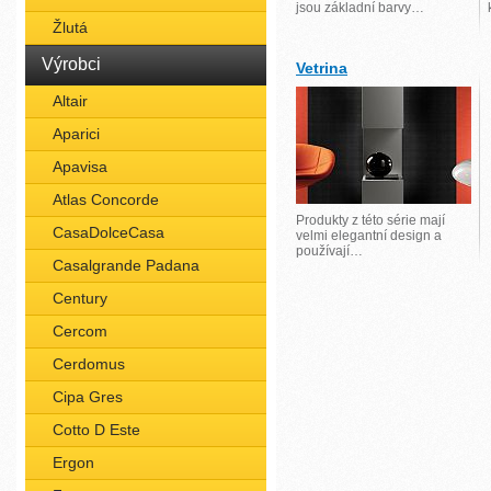
jsou základní barvy…
Žlutá
Výrobci
Vetrina
Altair
Aparici
Apavisa
Atlas Concorde
Produkty z této série mají
CasaDolceCasa
velmi elegantní design a
používají…
Casalgrande Padana
Century
Cercom
Cerdomus
Cipa Gres
Cotto D Este
Ergon