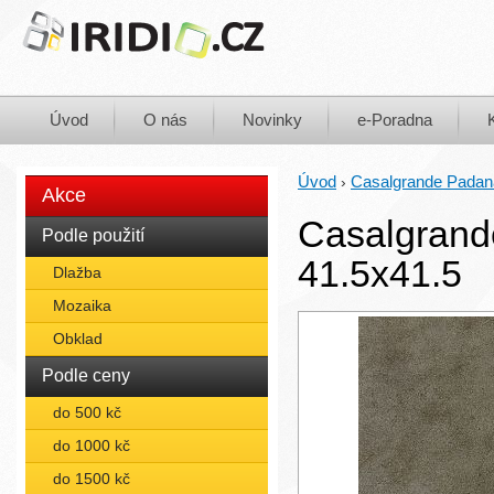
Úvod
O nás
Novinky
e-Poradna
Úvod
Casalgrande Padan
›
Akce
Casalgrand
Podle použití
41.5x41.5
Dlažba
Mozaika
Obklad
Podle ceny
do 500 kč
do 1000 kč
do 1500 kč