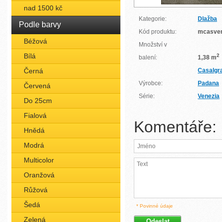
nad 1500 kč
Kategorie:
Dlažba
Podle barvy
Kód produktu:
mcasve
Béžová
Množství v
Bílá
2
balení:
1,38 m
Černá
Casalgr
Výrobce:
Padana
Červená
Série:
Venezia
Do 25cm
Fialová
Komentáře:
Hnědá
Modrá
Multicolor
Oranžová
Růžová
Šedá
* Povinné údaje
Zelená