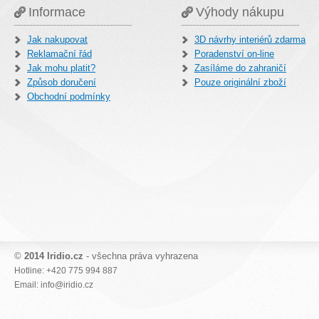
Informace
Výhody nákupu
Jak nakupovat
3D návrhy interiérů zdarma
Reklamační řád
Poradenství on-line
Jak mohu platit?
Zasíláme do zahraničí
Způsob doručení
Pouze originální zboží
Obchodní podmínky
©
2014 Iridio.cz
- všechna práva vyhrazena
Hotline: +420 775 994 887
Email: info@iridio.cz