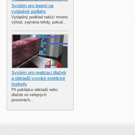
Systém pro lepení na
vytápěné podlahy
Vytápěný podklad nabízí mnoho
výhod, zejména tehdy, pokud…
Systém pro realizaci dlažeb
a obkladů vysoké estetické
hodnoty
Při pokládce obkladů nebo
dlažeb ve veřejných
prostorách…