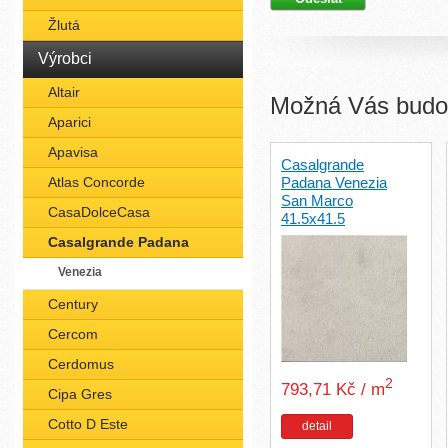
Žlutá
Výrobci
Altair
Možná Vás budou
Aparici
Apavisa
Casalgrande
Atlas Concorde
Padana Venezia
San Marco
CasaDolceCasa
41.5x41.5
Casalgrande Padana
Venezia
Century
Cercom
Cerdomus
2
793,71 Kč / m
Cipa Gres
Cotto D Este
detail