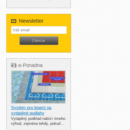
Newsletter
e-Poradna
Systém pro lepení na
vytápěné podlahy
Vytápěný podklad nabízí mnoho
výhod, zejména tehdy, pokud…