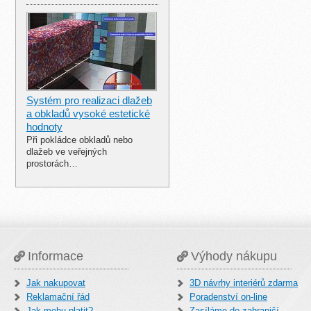
Systém pro realizaci dlažeb
a obkladů vysoké estetické
hodnoty
Při pokládce obkladů nebo
dlažeb ve veřejných
prostorách…
Informace
Výhody nákupu
Jak nakupovat
3D návrhy interiérů zdarma
Reklamační řád
Poradenství on-line
Jak mohu platit?
Zasíláme do zahraničí