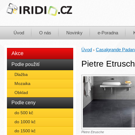
Úvod
O nás
Novinky
e-Poradna
Úvod
Casalgrande Padan
›
Akce
Pietre Etrusc
Podle použití
Dlažba
Mozaika
Obklad
Podle ceny
do 500 kč
do 1000 kč
do 1500 kč
Pietre Etrusche