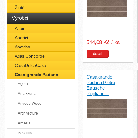
Žlutá
Výrobci
Altair
Aparici
544,08 Kč / ks
Apavisa
detail
Atlas Concorde
CasaDolceCasa
Casalgrande Padana
Casalgrande
Padana Pietre
Agora
Etrusche
Pitigliano…
Amazzonia
Antique Wood
Architecture
Ardesia
Basaltina