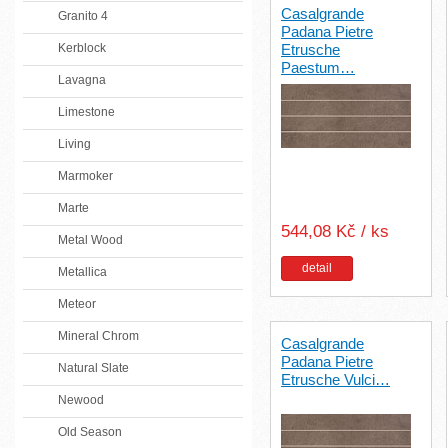
Casalgrande
Granito 4
Padana Pietre
Kerblock
Etrusche
Paestum…
Lavagna
Limestone
Living
Marmoker
Marte
544,08 Kč / ks
Metal Wood
detail
Metallica
Meteor
Mineral Chrom
Casalgrande
Padana Pietre
Natural Slate
Etrusche Vulci…
Newood
Old Season