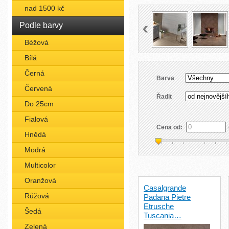
nad 1500 kč
Podle barvy
Béžová
Bílá
Černá
Barva
Červená
Řadit
Do 25cm
Fialová
Cena od:
Hnědá
Modrá
Multicolor
Oranžová
Casalgrande
Růžová
Padana Pietre
Etrusche
Šedá
Tuscania…
Zelená