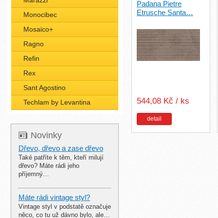
Marazzi
Padana Pietre
Etrusche Santa…
Monocibec
Mosaico+
Ragno
Refin
Rex
Sant Agostino
544,08 Kč / ks
Techlam by Levantina
detail
Novinky
Dřevo, dřevo a zase dřevo
Také patříte k těm, kteří milují
dřevo? Máte rádi jeho
příjemný…
Máte rádi vintage styl?
Vintage styl v podstatě označuje
něco, co tu už dávno bylo, ale…