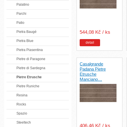
Palatino
Parchi
Patio
544,08 Kč / ks
Pietra Baugé
Pietra Blue
detail
Pietra Piasentina
Pietre di Paragone
Casalgrande
Pietre di Sardegna
Padana Pietre
Etrusche
Pietre Etrusche
Manciano…
Pietre Runiche
Resina
Rocks
Spazio
Steeltech
406,46 Kč / ks