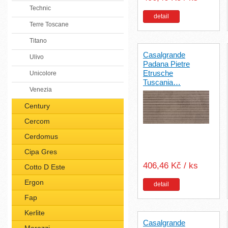
Technic
detail
Terre Toscane
Titano
Casalgrande
Ulivo
Padana Pietre
Etrusche
Unicolore
Tuscania…
Venezia
Century
Cercom
Cerdomus
Cipa Gres
406,46 Kč / ks
Cotto D Este
Ergon
detail
Fap
Kerlite
Casalgrande