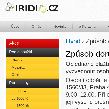
Úvod
O nás
Novinky
e-Poradna
Úvod
Způsob 
›
Akce
Způsob dor
Podle použití
Dlažba
Objednané dlažb
Mozaika
vyzvednout osob
Obklad
Osobní odběr je
Podle ceny
1560/33, Praha 4
do 500 kč
9.00–12.00. Při
do 1000 kč
její výše je pře
do 1500 kč