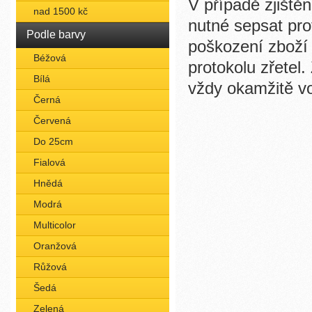
V případě zjiště
nad 1500 kč
nutné sepsat pro
Podle barvy
poškození zboží
Béžová
protokolu zřetel.
Bílá
vždy okamžitě vol
Černá
Červená
Do 25cm
Fialová
Hnědá
Modrá
Multicolor
Oranžová
Růžová
Šedá
Zelená