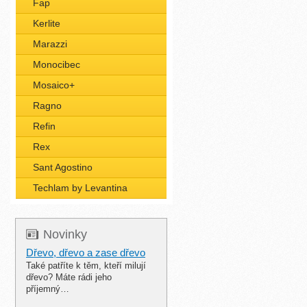
Fap
Kerlite
Marazzi
Monocibec
Mosaico+
Ragno
Refin
Rex
Sant Agostino
Techlam by Levantina
Novinky
Dřevo, dřevo a zase dřevo
Také patříte k těm, kteří milují
dřevo? Máte rádi jeho
příjemný…