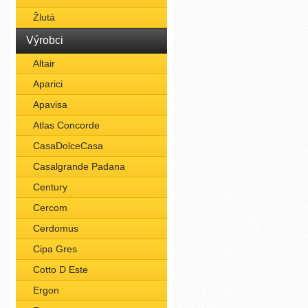
Žlutá
Výrobci
Altair
Aparici
Apavisa
Atlas Concorde
CasaDolceCasa
Casalgrande Padana
Century
Cercom
Cerdomus
Cipa Gres
Cotto D Este
Ergon