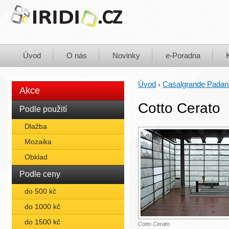
Úvod
O nás
Novinky
e-Poradna
Úvod
Casalgrande Padan
›
Akce
Cotto Cerato
Podle použití
Dlažba
Mozaika
Obklad
Podle ceny
do 500 kč
do 1000 kč
do 1500 kč
Cotto Cerato