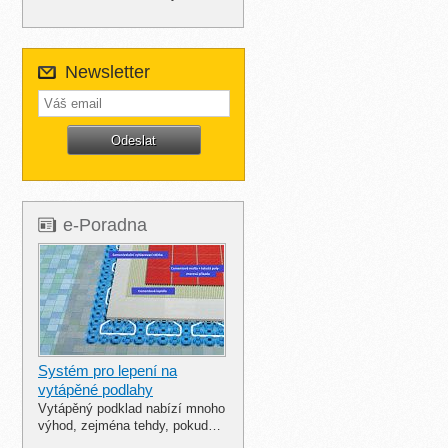
Newsletter
e-Poradna
Systém pro lepení na
vytápěné podlahy
Vytápěný podklad nabízí mnoho
výhod, zejména tehdy, pokud…