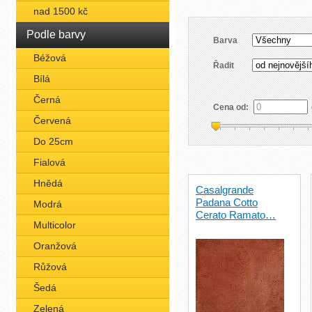
nad 1500 kč
Podle barvy
Barva
Béžová
Řadit
Bílá
Černá
Cena od:
Červená
Do 25cm
Fialová
Hnědá
Casalgrande
Padana Cotto
Modrá
Cerato Ramato…
Multicolor
Oranžová
Růžová
Šedá
Zelená