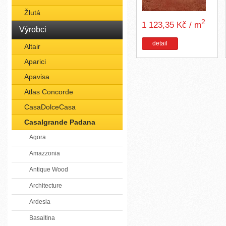
Žlutá
2
1 123,35 Kč / m
Výrobci
detail
Altair
Aparici
Apavisa
Atlas Concorde
CasaDolceCasa
Casalgrande Padana
Agora
Amazzonia
Antique Wood
Architecture
Ardesia
Basaltina