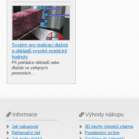
Systém pro realizaci dlažeb
a obkladů vysoké estetické
hodnoty
Při pokládce obkladů nebo
dlažeb ve veřejných
prostorách…
Informace
Výhody nákupu
Jak nakupovat
3D návrhy interiérů zdarma
Reklamační řád
Poradenství on-line
Jak mohu platit?
Zasíláme do zahraničí