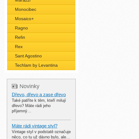
Marazzi
Monocibec
Mosaico+
Ragno
Refin
Rex
Sant Agostino
Techlam by Levantina
Novinky
Dřevo, dřevo a zase dřevo
Také patříte k těm, kteří milují
dřevo? Máte rádi jeho
příjemný…
Máte rádi vintage styl?
Vintage styl v podstatě označuje
něco, co tu už dávno bylo, ale…