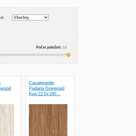
uh
Počet položek:
10
e
Casalgrande
ewood
Padana Goewood
Koa 22.5x180…