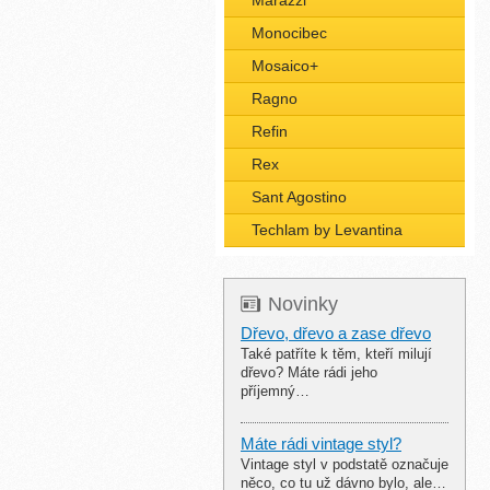
Marazzi
Monocibec
Mosaico+
Ragno
Refin
Rex
Sant Agostino
Techlam by Levantina
Novinky
Dřevo, dřevo a zase dřevo
Také patříte k těm, kteří milují
dřevo? Máte rádi jeho
příjemný…
Máte rádi vintage styl?
Vintage styl v podstatě označuje
něco, co tu už dávno bylo, ale…