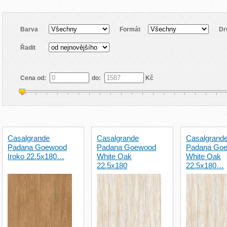
Barva
Formát
Dr
Řadit
Cena od:
do:
Kč
Casalgrande
Casalgrande
Casalgrand
Padana Goewood
Padana Goewood
Padana Go
Iroko 22.5x180…
White Oak
White Oak
22.5x180
22.5x180…