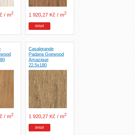
2
2
Kč / m
1 920,27 Kč / m
detail
e
Casalgrande
ewood
Padana Goewood
180
Amazique
22.5x180
2
2
Kč / m
1 920,27 Kč / m
detail