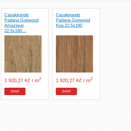
Casalgrande
Casalgrande
Padana Goewood
Padana Goewood
Amazique
Koa 22.5x180
22.5x180…
2
2
1 920,27 Kč / m
1 920,27 Kč / m
detail
detail