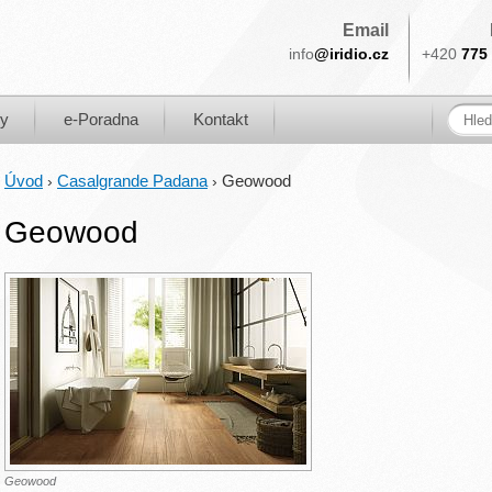
Email
info
@iridio.cz
+420
775 
ky
e-Poradna
Kontakt
Úvod
Casalgrande Padana
Geowood
›
›
Geowood
Geowood