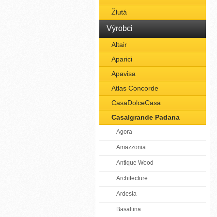
Žlutá
Výrobci
Altair
Aparici
Apavisa
Atlas Concorde
CasaDolceCasa
Casalgrande Padana
Agora
Amazzonia
Antique Wood
Architecture
Ardesia
Basaltina