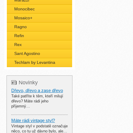
Marazzi
Monocibec
Mosaico+
Ragno
Refin
Rex
Sant Agostino
Techlam by Levantina
Novinky
Dřevo, dřevo a zase dřevo
Také patříte k těm, kteří milují
dřevo? Máte rádi jeho
příjemný…
Máte rádi vintage styl?
Vintage styl v podstatě označuje
něco, co tu už dávno bylo, ale…