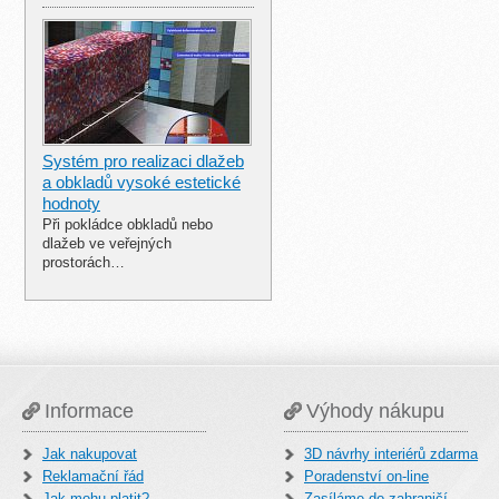
Systém pro realizaci dlažeb
a obkladů vysoké estetické
hodnoty
Při pokládce obkladů nebo
dlažeb ve veřejných
prostorách…
Informace
Výhody nákupu
Jak nakupovat
3D návrhy interiérů zdarma
Reklamační řád
Poradenství on-line
Jak mohu platit?
Zasíláme do zahraničí