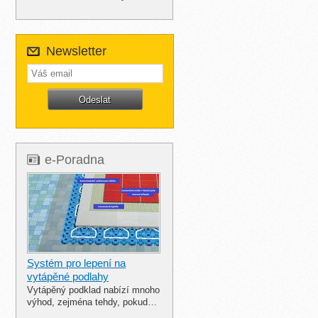
Newsletter
e-Poradna
Systém pro lepení na
vytápěné podlahy
Vytápěný podklad nabízí mnoho
výhod, zejména tehdy, pokud…