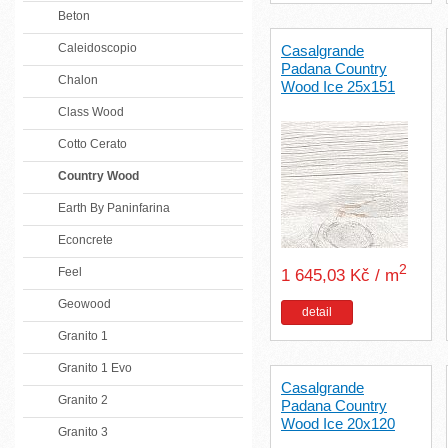
Beton
Caleidoscopio
Casalgrande
Padana Country
Chalon
Wood Ice 25x151
Class Wood
Cotto Cerato
Country Wood
Earth By Paninfarina
Econcrete
2
Feel
1 645,03 Kč / m
Geowood
detail
Granito 1
Granito 1 Evo
Casalgrande
Granito 2
Padana Country
Wood Ice 20x120
Granito 3