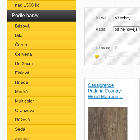
nad 1500 kč
Podle barvy
Barva
Béžová
Řadit
Bílá
Černá
Cena od:
Červená
Do 25cm
Fialová
Hnědá
Casalgrande
Padana Country
Modrá
Wood Marrone…
Multicolor
Oranžová
Růžová
Šedá
Zelená