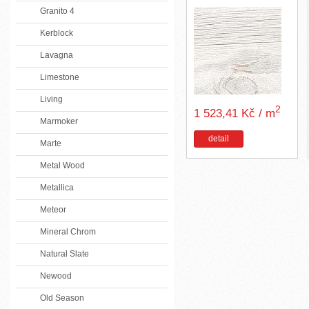
Granito 4
Kerblock
Lavagna
Limestone
Living
2
1 523,41 Kč / m
Marmoker
detail
Marte
Metal Wood
Metallica
Meteor
Mineral Chrom
Natural Slate
Newood
Old Season