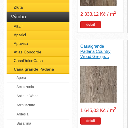
Žlutá
2
2 333,12 Kč / m
Výrobci
detail
Altair
Aparici
Apavisa
Casalgrande
Padana Country
Atlas Concorde
Wood Greige…
CasaDolceCasa
Casalgrande Padana
Agora
Amazzonia
Antique Wood
Architecture
2
1 645,03 Kč / m
Ardesia
detail
Basaltina