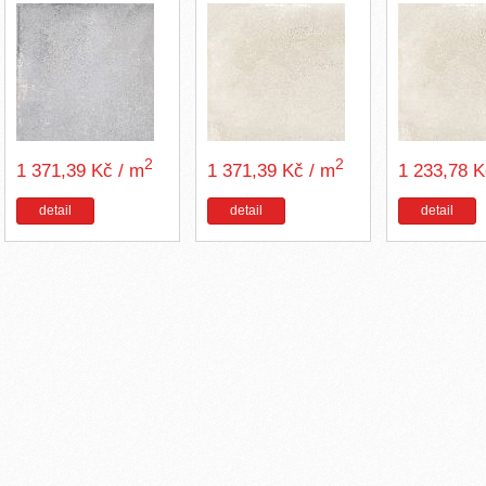
2
2
1 371,39 Kč / m
1 371,39 Kč / m
1 233,78 
detail
detail
detail