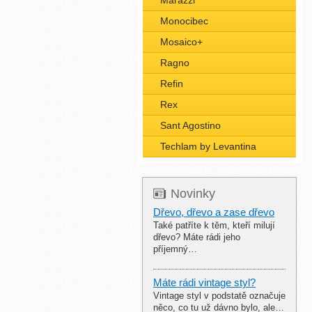
Marazzi
Monocibec
Mosaico+
Ragno
Refin
Rex
Sant Agostino
Techlam by Levantina
Novinky
Dřevo, dřevo a zase dřevo
Také patříte k těm, kteří milují
dřevo? Máte rádi jeho
příjemný…
Máte rádi vintage styl?
Vintage styl v podstatě označuje
něco, co tu už dávno bylo, ale…