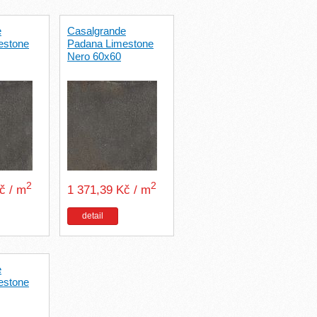
e
Casalgrande
estone
Padana Limestone
Nero 60x60
2
2
Kč / m
1 371,39 Kč / m
detail
e
estone