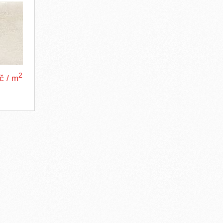
2
Kč / m