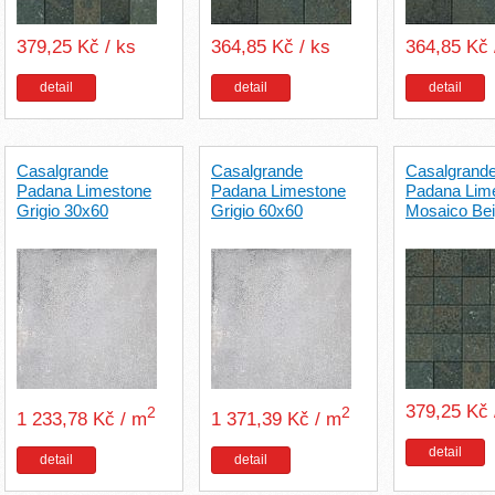
379,25 Kč / ks
364,85 Kč / ks
364,85 Kč 
detail
detail
detail
Casalgrande
Casalgrande
Casalgrand
Padana Limestone
Padana Limestone
Padana Lim
Grigio 30x60
Grigio 60x60
Mosaico Be
379,25 Kč 
2
2
1 233,78 Kč / m
1 371,39 Kč / m
detail
detail
detail