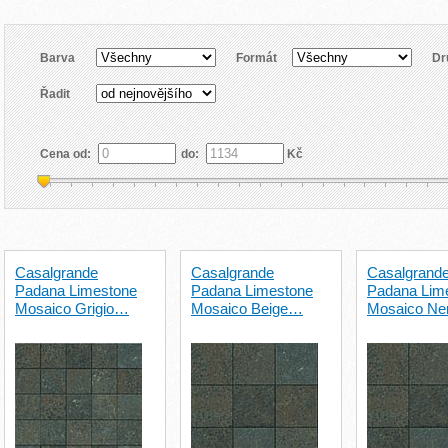
Barva
Formát
Dr
Řadit
Cena od:
do:
Kč
Casalgrande
Casalgrande
Casalgrand
Padana Limestone
Padana Limestone
Padana Lim
Mosaico Grigio…
Mosaico Beige…
Mosaico N