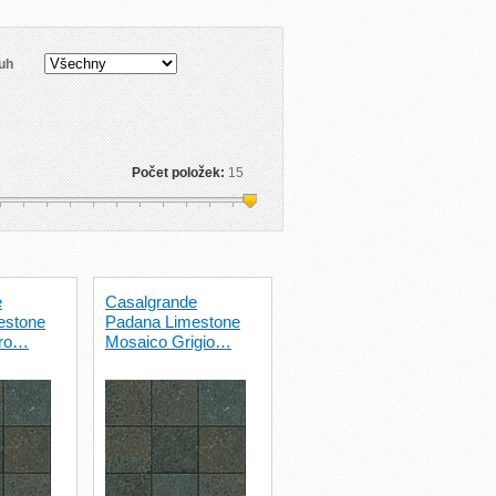
uh
Počet položek:
15
e
Casalgrande
estone
Padana Limestone
ero…
Mosaico Grigio…