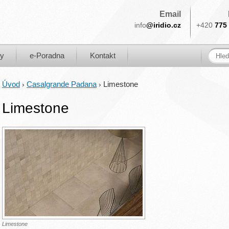
Email
info
@iridio.cz
+420
775 
ky
e-Poradna
Kontakt
Úvod
Casalgrande Padana
Limestone
›
›
Limestone
Limestone