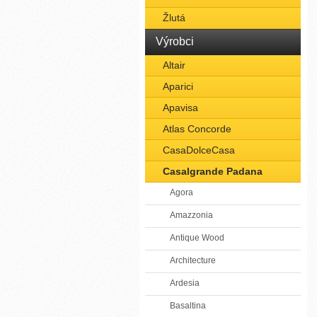
Žlutá
Výrobci
Altair
Aparici
Apavisa
Atlas Concorde
CasaDolceCasa
Casalgrande Padana
Agora
Amazzonia
Antique Wood
Architecture
Ardesia
Basaltina