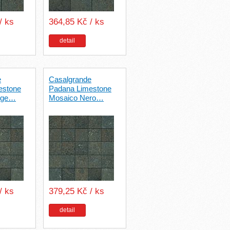
/ ks
364,85 Kč / ks
detail
e
Casalgrande
estone
Padana Limestone
ige…
Mosaico Nero…
/ ks
379,25 Kč / ks
detail