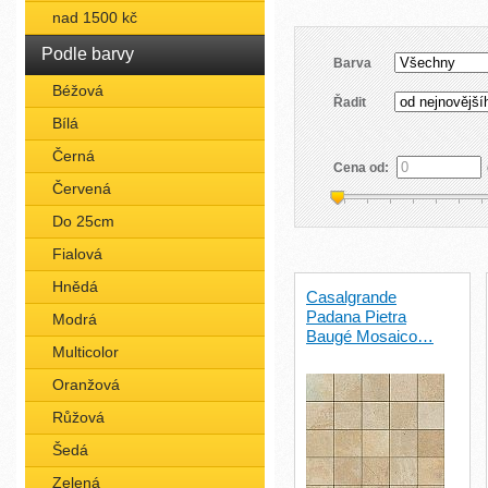
nad 1500 kč
Podle barvy
Barva
Béžová
Řadit
Bílá
Černá
Cena od:
Červená
Do 25cm
Fialová
Hnědá
Casalgrande
Padana Pietra
Modrá
Baugé Mosaico…
Multicolor
Oranžová
Růžová
Šedá
Zelená