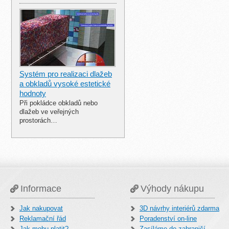
Systém pro realizaci dlažeb
a obkladů vysoké estetické
hodnoty
Při pokládce obkladů nebo
dlažeb ve veřejných
prostorách…
Informace
Výhody nákupu
Jak nakupovat
3D návrhy interiérů zdarma
Reklamační řád
Poradenství on-line
Jak mohu platit?
Zasíláme do zahraničí