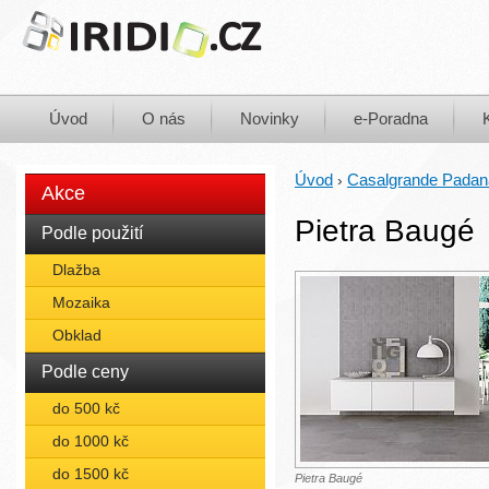
Úvod
O nás
Novinky
e-Poradna
Úvod
Casalgrande Padan
›
Akce
Pietra Baugé
Podle použití
Dlažba
Mozaika
Obklad
Podle ceny
do 500 kč
do 1000 kč
do 1500 kč
Pietra Baugé