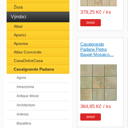
Žlutá
379,25 Kč / ks
Výrobci
detail
Altair
Aparici
Apavisa
Casalgrande
Padana Pietra
Atlas Concorde
Baugé Mosaico…
CasaDolceCasa
Casalgrande Padana
Agora
Amazzonia
Antique Wood
Architecture
364,85 Kč / ks
Ardesia
detail
Basaltina