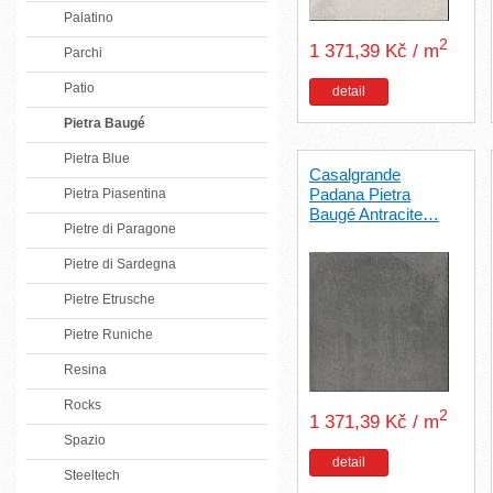
Palatino
2
1 371,39 Kč / m
Parchi
Patio
detail
Pietra Baugé
Pietra Blue
Casalgrande
Padana Pietra
Pietra Piasentina
Baugé Antracite…
Pietre di Paragone
Pietre di Sardegna
Pietre Etrusche
Pietre Runiche
Resina
Rocks
2
1 371,39 Kč / m
Spazio
detail
Steeltech