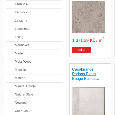
Granito 4
Kerblock
Lavagna
Limestone
Living
2
1 371,39 Kč / m
Marmoker
detail
Marte
Metal Wood
Casalgrande
Metallica
Padana Pietra
Meteor
Baugé Bianca…
Mineral Chrom
Natural Slate
Newood
Old Season