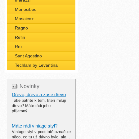
Marazzi
Monocibec
Mosaico+
Ragno
Refin
Rex
Sant Agostino
Techlam by Levantina
Novinky
Dřevo, dřevo a zase dřevo
Také patříte k těm, kteří milují
dřevo? Máte rádi jeho
příjemný…
Máte rádi vintage styl?
Vintage styl v podstatě označuje
něco, co tu už dávno bylo, ale…