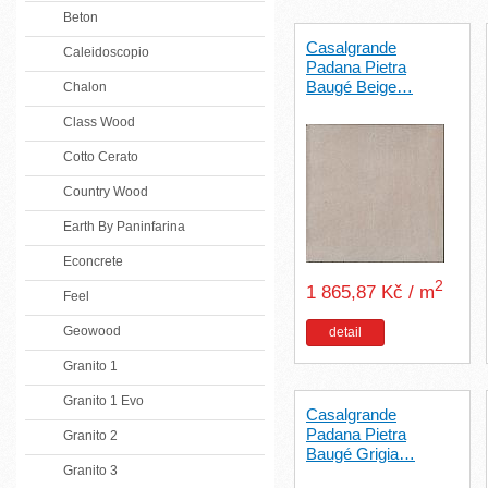
Beton
Casalgrande
Caleidoscopio
Padana Pietra
Baugé Beige…
Chalon
Class Wood
Cotto Cerato
Country Wood
Earth By Paninfarina
Econcrete
2
1 865,87 Kč / m
Feel
Geowood
detail
Granito 1
Granito 1 Evo
Casalgrande
Padana Pietra
Granito 2
Baugé Grigia…
Granito 3