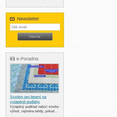
Newsletter
e-Poradna
Systém pro lepení na
vytápěné podlahy
Vytápěný podklad nabízí mnoho
výhod, zejména tehdy, pokud…