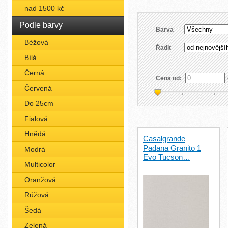
nad 1500 kč
Podle barvy
Barva
Béžová
Řadit
Bílá
Černá
Cena od:
Červená
Do 25cm
Fialová
Hnědá
Casalgrande
Padana Granito 1
Modrá
Evo Tucson…
Multicolor
Oranžová
Růžová
Šedá
Zelená