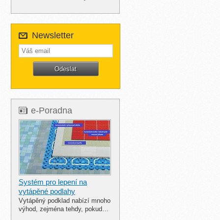
Newsletter
e-Poradna
Systém pro lepení na
vytápěné podlahy
Vytápěný podklad nabízí mnoho
výhod, zejména tehdy, pokud…