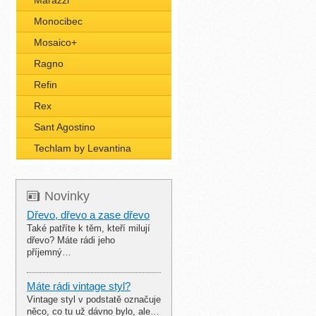
Marazzi
Monocibec
Mosaico+
Ragno
Refin
Rex
Sant Agostino
Techlam by Levantina
Novinky
Dřevo, dřevo a zase dřevo
Také patříte k těm, kteří milují
dřevo? Máte rádi jeho
příjemný…
Máte rádi vintage styl?
Vintage styl v podstatě označuje
něco, co tu už dávno bylo, ale…