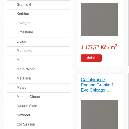
Granito 4
Kerblock
Lavagna
Limestone
Living
2
1 177,77 Kč / m
Marmoker
detail
Marte
Metal Wood
Metallica
Casalgrande
Padana Granito 1
Meteor
Evo Chicago…
Mineral Chrom
Natural Slate
Newood
Old Season