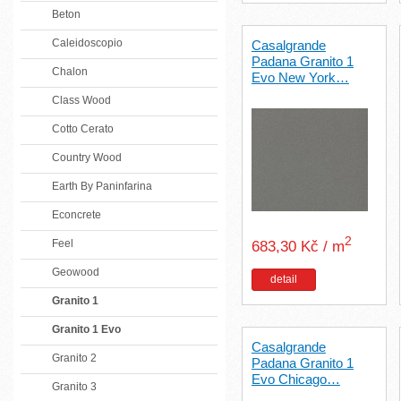
Beton
Caleidoscopio
Casalgrande
Padana Granito 1
Chalon
Evo New York…
Class Wood
Cotto Cerato
Country Wood
Earth By Paninfarina
Econcrete
2
Feel
683,30 Kč / m
Geowood
detail
Granito 1
Granito 1 Evo
Casalgrande
Granito 2
Padana Granito 1
Evo Chicago…
Granito 3