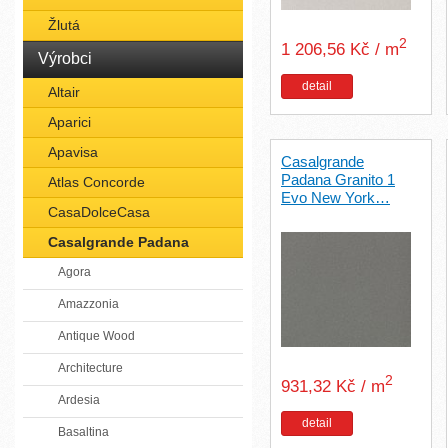
Žlutá
2
1 206,56 Kč / m
Výrobci
detail
Altair
Aparici
Apavisa
Casalgrande
Padana Granito 1
Atlas Concorde
Evo New York…
CasaDolceCasa
Casalgrande Padana
Agora
Amazzonia
Antique Wood
Architecture
2
931,32 Kč / m
Ardesia
detail
Basaltina