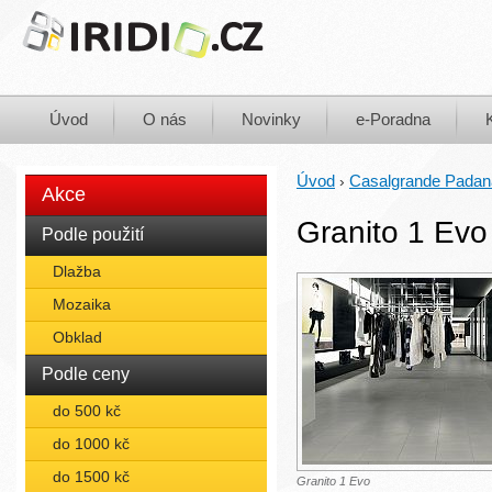
Úvod
O nás
Novinky
e-Poradna
Úvod
Casalgrande Padan
›
Akce
Granito 1 Evo
Podle použití
Dlažba
Mozaika
Obklad
Podle ceny
do 500 kč
do 1000 kč
do 1500 kč
Granito 1 Evo