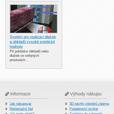
Systém pro realizaci dlažeb
a obkladů vysoké estetické
hodnoty
Při pokládce obkladů nebo
dlažeb ve veřejných
prostorách…
Informace
Výhody nákupu
Jak nakupovat
3D návrhy interiérů zdarma
Reklamační řád
Poradenství on-line
Jak mohu platit?
Zasíláme do zahraničí