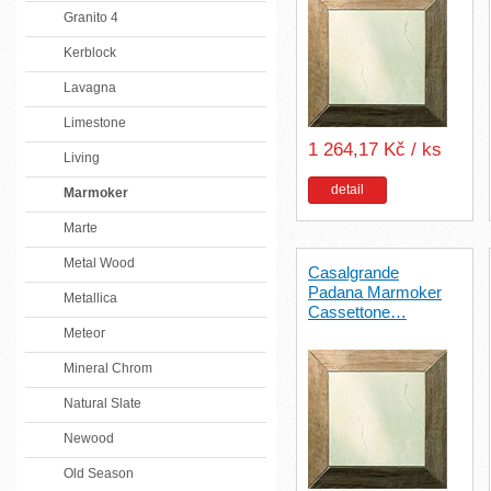
Granito 4
Kerblock
Lavagna
Limestone
1 264,17 Kč / ks
Living
detail
Marmoker
Marte
Metal Wood
Casalgrande
Padana Marmoker
Metallica
Cassettone…
Meteor
Mineral Chrom
Natural Slate
Newood
Old Season