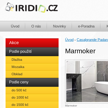
Úvod
O nás
Novinky
e-Poradna
Úvod
Casalgrande Padan
›
Akce
Marmoker
Podle použití
Dlažba
Mozaika
Obklad
Podle ceny
do 500 kč
do 1000 kč
do 1500 kč
Marmoker