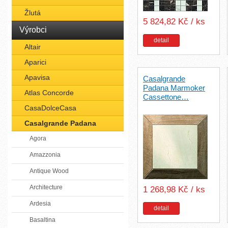
Žlutá
5 824,82 Kč / ks
Výrobci
detail
Altair
Aparici
Apavisa
Casalgrande
Padana Marmoker
Atlas Concorde
Cassettone…
CasaDolceCasa
Casalgrande Padana
Agora
Amazzonia
Antique Wood
Architecture
1 268,98 Kč / ks
Ardesia
detail
Basaltina