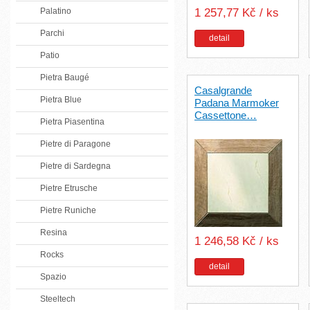
Palatino
1 257,77 Kč / ks
Parchi
detail
Patio
Pietra Baugé
Casalgrande
Pietra Blue
Padana Marmoker
Cassettone…
Pietra Piasentina
Pietre di Paragone
Pietre di Sardegna
Pietre Etrusche
Pietre Runiche
Resina
1 246,58 Kč / ks
Rocks
detail
Spazio
Steeltech