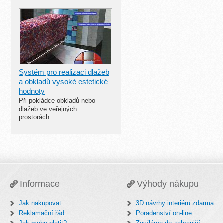
Systém pro realizaci dlažeb
a obkladů vysoké estetické
hodnoty
Při pokládce obkladů nebo
dlažeb ve veřejných
prostorách…
Informace
Výhody nákupu
Jak nakupovat
3D návrhy interiérů zdarma
Reklamační řád
Poradenství on-line
Jak mohu platit?
Zasíláme do zahraničí