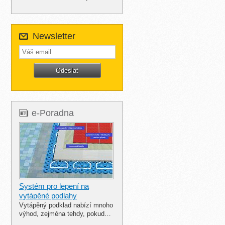
Newsletter
e-Poradna
Systém pro lepení na
vytápěné podlahy
Vytápěný podklad nabízí mnoho
výhod, zejména tehdy, pokud…