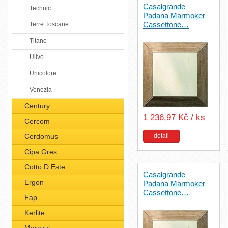
Casalgrande
Technic
Padana Marmoker
Cassettone…
Terre Toscane
Titano
Ulivo
Unicolore
Venezia
Century
1 236,97 Kč / ks
Cercom
Cerdomus
detail
Cipa Gres
Cotto D Este
Casalgrande
Ergon
Padana Marmoker
Cassettone…
Fap
Kerlite