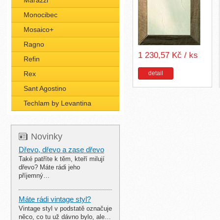
Marazzi
Monocibec
Mosaico+
Ragno
1 230,57 Kč / ks
Refin
Rex
detail
Sant Agostino
Techlam by Levantina
Novinky
Dřevo, dřevo a zase dřevo
Také patříte k těm, kteří milují
dřevo? Máte rádi jeho
příjemný…
Máte rádi vintage styl?
Vintage styl v podstatě označuje
něco, co tu už dávno bylo, ale…