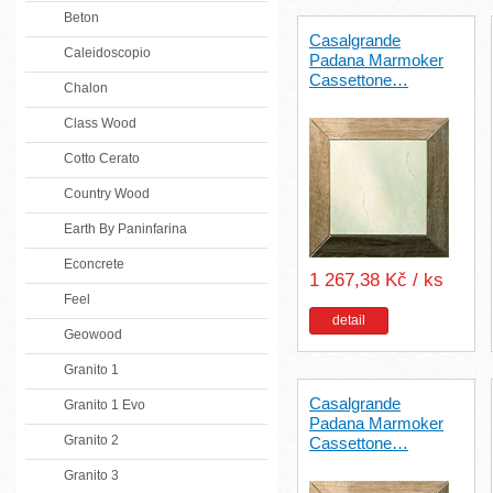
Beton
Casalgrande
Caleidoscopio
Padana Marmoker
Cassettone…
Chalon
Class Wood
Cotto Cerato
Country Wood
Earth By Paninfarina
Econcrete
1 267,38 Kč / ks
Feel
detail
Geowood
Granito 1
Casalgrande
Granito 1 Evo
Padana Marmoker
Granito 2
Cassettone…
Granito 3