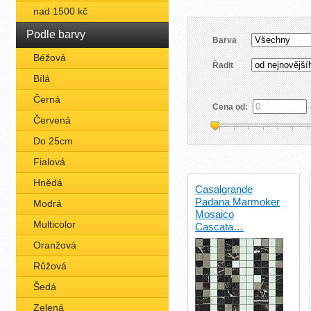
nad 1500 kč
Podle barvy
Barva
Béžová
Řadit
Bílá
Černá
Cena od:
Červená
Do 25cm
Fialová
Hnědá
Casalgrande
Padana Marmoker
Modrá
Mosaico
Multicolor
Cascata…
Oranžová
Růžová
Šedá
Zelená