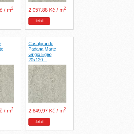
2
2
Kč / m
2 057,88 Kč / m
detail
e
Casalgrande
te
Padana Marte
Grigio Egeo
20x120…
2
2
Kč / m
2 649,97 Kč / m
detail