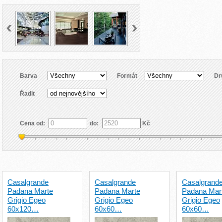
Barva
Formát
Dr
Řadit
Cena od:
do:
Kč
Casalgrande
Casalgrande
Casalgrand
Padana Marte
Padana Marte
Padana Mar
Grigio Egeo
Grigio Egeo
Grigio Egeo
60x120…
60x60…
60x60…