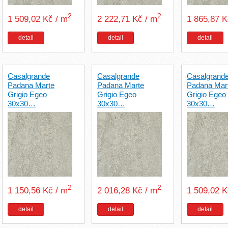
2
2
1 509,02 Kč / m
2 222,71 Kč / m
1 865,87 
detail
detail
detail
Casalgrande
Casalgrande
Casalgrand
Padana Marte
Padana Marte
Padana Mar
Grigio Egeo
Grigio Egeo
Grigio Egeo
30x30…
30x30…
30x30…
2
2
1 150,56 Kč / m
2 016,28 Kč / m
1 509,02 
detail
detail
detail