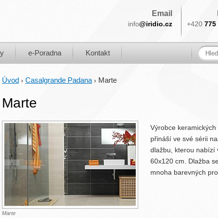
Email
info
@iridio.cz
+420
775 
ky
e-Poradna
Kontakt
Úvod
Casalgrande Padana
Marte
›
›
Marte
Výrobce keramických
přináší ve své sérii 
dlažbu, kterou nabízí 
60x120 cm. Dlažba se
mnoha barevných pro
Marte