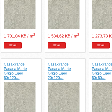
2
2
1 701,04 Kč / m
1 534,62 Kč / m
1 273,78 
detail
detail
detail
Casalgrande
Casalgrande
Casalgrand
Padana Marte
Padana Marte
Padana Mar
Grigio Egeo
Grigio Egeo
Grigio Egeo
60x120…
20x120…
60x60…