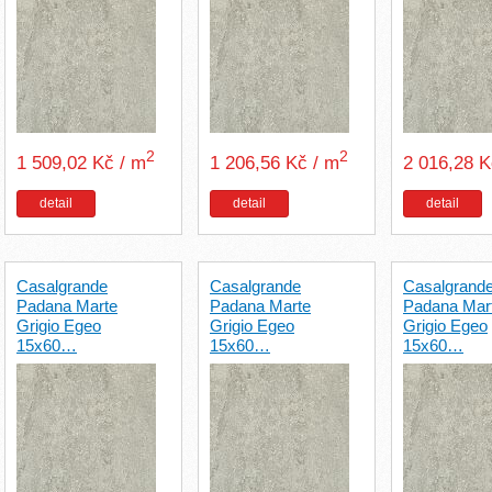
2
2
1 509,02 Kč / m
1 206,56 Kč / m
2 016,28 
detail
detail
detail
Casalgrande
Casalgrande
Casalgrand
Padana Marte
Padana Marte
Padana Mar
Grigio Egeo
Grigio Egeo
Grigio Egeo
15x60…
15x60…
15x60…