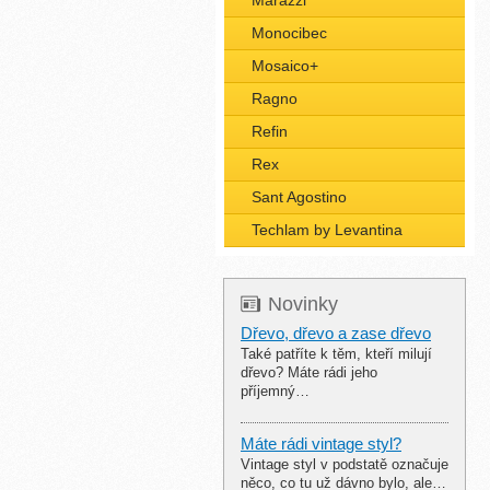
Marazzi
Monocibec
Mosaico+
Ragno
Refin
Rex
Sant Agostino
Techlam by Levantina
Novinky
Dřevo, dřevo a zase dřevo
Také patříte k těm, kteří milují
dřevo? Máte rádi jeho
příjemný…
Máte rádi vintage styl?
Vintage styl v podstatě označuje
něco, co tu už dávno bylo, ale…