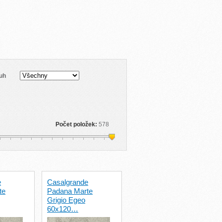
uh
Počet položek:
578
e
Casalgrande
te
Padana Marte
Grigio Egeo
60x120…