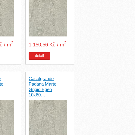
2
2
Kč / m
1 150,56 Kč / m
detail
e
Casalgrande
te
Padana Marte
Grigio Egeo
10x60…