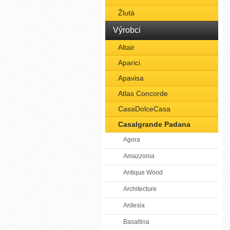
Žlutá
Výrobci
Altair
Aparici
Apavisa
Atlas Concorde
CasaDolceCasa
Casalgrande Padana
Agora
Amazzonia
Antique Wood
Architecture
Ardesia
Basaltina