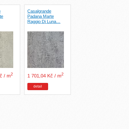
e
Casalgrande
te
Padana Marte
Raggio Di Luna…
2
2
Kč / m
1 701,04 Kč / m
detail