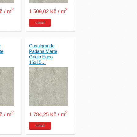
2
2
Kč / m
1 509,02 Kč / m
detail
e
Casalgrande
te
Padana Marte
Grigio Egeo
15x15…
2
2
Kč / m
1 784,25 Kč / m
detail