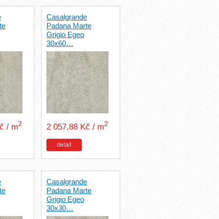
e
Casalgrande
te
Padana Marte
Grigio Egeo
30x60…
2
2
Kč / m
2 057,88 Kč / m
detail
e
Casalgrande
te
Padana Marte
Grigio Egeo
30x30…