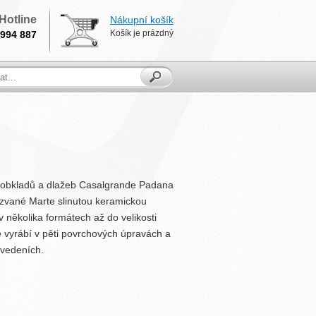
Hotline
Nákupní košík
Košík je prázdný
994 887
 obkladů a dlažeb Casalgrande Padana
nazvané Marte slinutou keramickou
v několika formátech až do velikosti
 vyrábí v pěti povrchových úpravách a
vedeních.