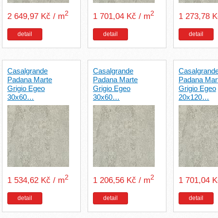
2
2
2 649,97 Kč / m
1 701,04 Kč / m
1 273,78 
detail
detail
detail
Casalgrande
Casalgrande
Casalgrand
Padana Marte
Padana Marte
Padana Mar
Grigio Egeo
Grigio Egeo
Grigio Egeo
30x60…
30x60…
20x120…
2
2
1 534,62 Kč / m
1 206,56 Kč / m
1 701,04 
detail
detail
detail