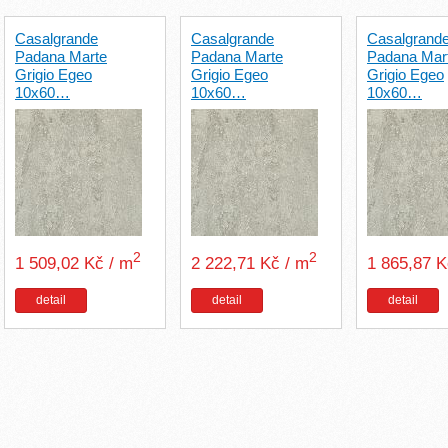
Casalgrande
Casalgrande
Casalgrand
Padana Marte
Padana Marte
Padana Mar
Grigio Egeo
Grigio Egeo
Grigio Egeo
10x60…
10x60…
10x60…
2
2
1 509,02 Kč / m
2 222,71 Kč / m
1 865,87 
detail
detail
detail