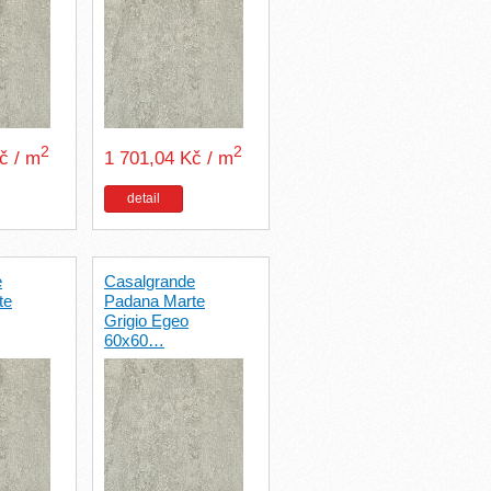
2
2
Kč / m
1 701,04 Kč / m
detail
e
Casalgrande
te
Padana Marte
Grigio Egeo
60x60…