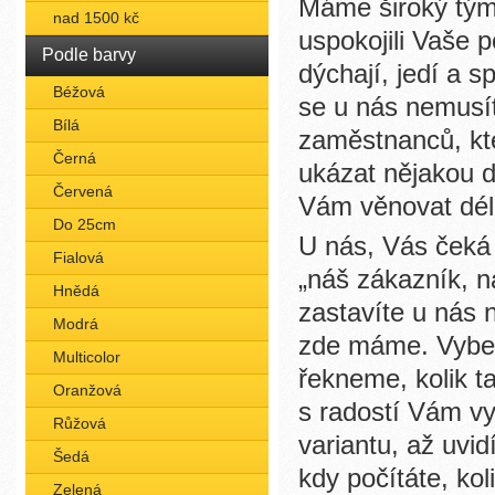
Máme široký tým 
nad 1500 kč
uspokojili Vaše p
Podle barvy
dýchají, jedí a 
Béžová
se u nás nemusí
Bílá
zaměstnanců, kte
Černá
ukázat nějakou d
Červená
Vám věnovat dél
Do 25cm
U nás, Vás čeká 
Fialová
„náš zákazník, 
Hnědá
zastavíte u nás 
Modrá
zde máme. Vyber
Multicolor
řekneme, kolik ta 
Oranžová
s radostí Vám vy
Růžová
variantu, až uvi
Šedá
kdy počítáte, koli
Zelená