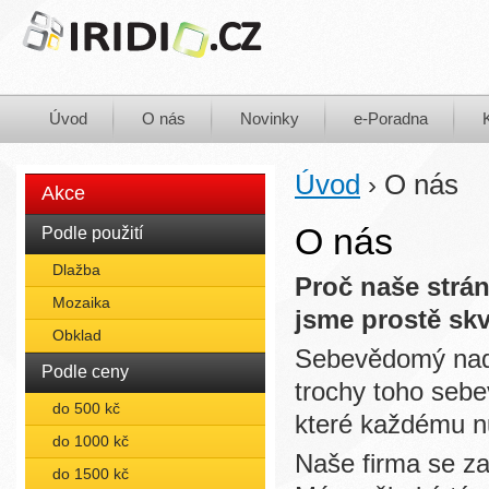
Úvod
O nás
Novinky
e-Poradna
Úvod
O nás
›
Akce
O nás
Podle použití
Dlažba
Proč naše strá
Mozaika
jsme prostě sk
Obklad
Sebevědomý nadp
Podle ceny
trochy toho sebe
do 500 kč
které každému n
do 1000 kč
Naše firma se za
do 1500 kč