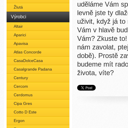
uděláme Vám spe
Žlutá
levně jste ty dlaž
Výrobci
uživit, když já 
Altair
Vám v hlavě bude
Aparici
Vám? Zkuste to! 
Apavisa
nám zavolat, ptej
Atlas Concorde
době). Prostě z
CasaDolceCasa
budeme mít rado
Casalgrande Padana
života, víte?
Century
Cercom
Cerdomus
Cipa Gres
Cotto D Este
Ergon