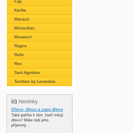
Fap
Kerlite
Marazzi
Monocibec
Mosaico+
Ragno
Refin
Rex
Sant Agostino
Techlam by Levantina
Novinky
Dřevo, dřevo a zase dřevo
Také patříte k těm, kteří milují
dřevo? Máte rádi jeho
příjemný…