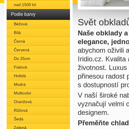
nad 1500 kč
Podle barvy
Svět obklad
Béžová
Naše obklady a 
Bílá
elegance, jedn
Černá
abychom oživili 
Červená
Iridio.cz. Kvalit
Do 25cm
životnost. Luxus 
Fialová
přinesou radost
Hnědá
s dostupností pr
Modrá
Multicolor
V naší široké na
Oranžová
vyznačují velmi 
Růžová
designem.
Šedá
Přeměňte chlad
Zelená