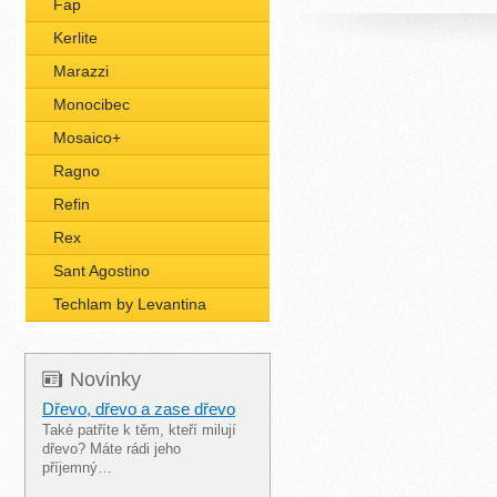
Fap
Kerlite
Marazzi
Monocibec
Mosaico+
Ragno
Refin
Rex
Sant Agostino
Techlam by Levantina
Novinky
Dřevo, dřevo a zase dřevo
Také patříte k těm, kteří milují
dřevo? Máte rádi jeho
příjemný…