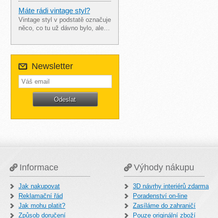
Máte rádi vintage styl?
Vintage styl v podstatě označuje
něco, co tu už dávno bylo, ale…
Newsletter
Informace
Výhody nákupu
Jak nakupovat
3D návrhy interiérů zdarma
Reklamační řád
Poradenství on-line
Jak mohu platit?
Zasíláme do zahraničí
Způsob doručení
Pouze originální zboží