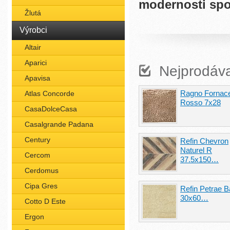
modernosti spol
Žlutá
Výrobci
Altair
Aparici
Nejprodáva
Apavisa
Ragno Fornac
Atlas Concorde
Rosso 7x28
CasaDolceCasa
Casalgrande Padana
Century
Refin Chevron
Naturel R
Cercom
37.5x150…
Cerdomus
Cipa Gres
Refin Petrae B
30x60…
Cotto D Este
Ergon