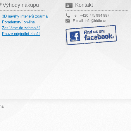
Výhody nákupu
Kontakt
Tel.: +420 775 994 887
3D návrhy interiérů zdarma
E-mail: info@iridio.cz
Poradenství on-line
Zasíláme do zahraničí
Pouze originální zboží
na