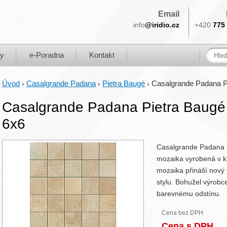
Email
info
@iridio.cz
+420
775 
ky
e-Poradna
Kontakt
Úvod
Casalgrande Padana
Pietra Baugé
Casalgrande Padana Pi
›
›
›
Casalgrande Padana Pietra Baugé 
6x6
Casalgrande Padana P
mozaika vyrobená v 
mozaika přináší nový 
stylu. Bohužel výrobce
barevnému odstínu.
Cena bez DPH
Cena s DPH