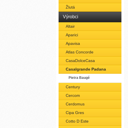
Žlutá
Výrobci
Altair
Aparici
Apavisa
Atlas Concorde
CasaDolceCasa
Casalgrande Padana
Pietra Baugé
Century
Cercom
Cerdomus
Cipa Gres
Cotto D Este