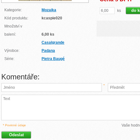
Kategorie:
Mozaika
ks
Kód produktu:
kcaspie020
Množství v
balení:
6,00 ks
Casalgrande
Výrobce:
Padana
Série:
Pietra Baugé
Komentáře:
*
Vaše hodn
* Povinné údaje