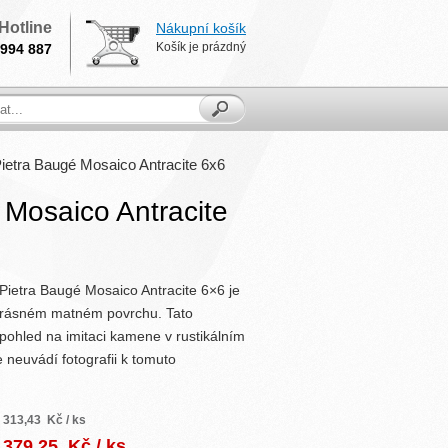
Hotline
Nákupní košík
Košík je prázdný
994 887
etra Baugé Mosaico Antracite 6x6
Mosaico Antracite
ietra Baugé Mosaico Antracite 6×6 je
krásném matném povrchu. Tato
pohled na imitaci kamene v rustikálním
 neuvádí fotografii k tomuto
313,43
Kč / ks
379,25
Kč / ks