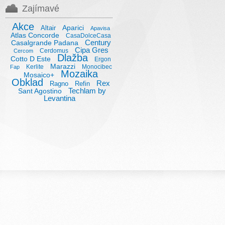
Zajímavé
Akce
Aparici
Altair
Apavisa
Atlas Concorde
CasaDolceCasa
Century
Casalgrande Padana
Cipa Gres
Cerdomus
Cercom
Dlažba
Cotto D Este
Ergon
Marazzi
Kerlite
Monocibec
Fap
Mozaika
Mosaico+
Obklad
Rex
Ragno
Refin
Techlam by
Sant Agostino
Levantina