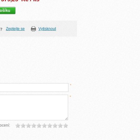
Zeptejte se
Vytisknout
*
*
ocení: