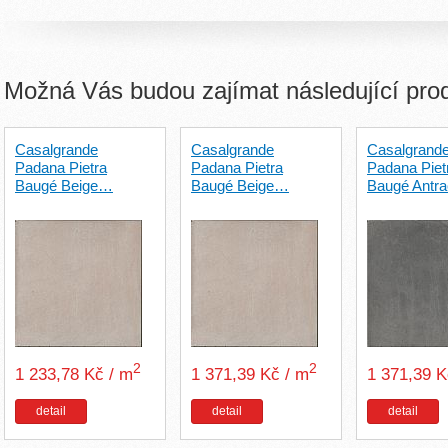
Možná Vás budou zajímat následující pro
Casalgrande
Casalgrande
Casalgrand
Padana Pietra
Padana Pietra
Padana Piet
Baugé Beige…
Baugé Beige…
Baugé Antr
2
2
1 233,78 Kč / m
1 371,39 Kč / m
1 371,39 
detail
detail
detail