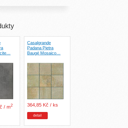
dukty
e
Casalgrande
ra
Padana Pietra
acite…
Baugé Mosaico…
364,85 Kč / ks
2
Kč / m
detail