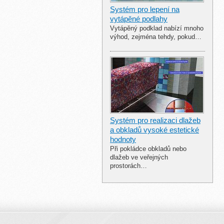
Systém pro lepení na
vytápěné podlahy
Vytápěný podklad nabízí mnoho
výhod, zejména tehdy, pokud…
Systém pro realizaci dlažeb
a obkladů vysoké estetické
hodnoty
Při pokládce obkladů nebo
dlažeb ve veřejných
prostorách…