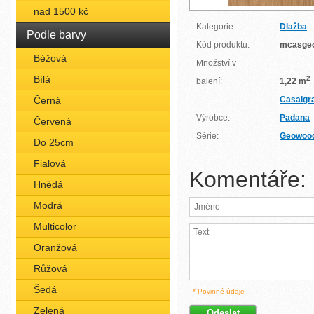
nad 1500 kč
Kategorie:
Dlažba
Podle barvy
Kód produktu:
mcasge
Béžová
Množství v
Bílá
2
balení:
1,22 m
Černá
Casalgr
Výrobce:
Padana
Červená
Série:
Geowoo
Do 25cm
Fialová
Komentáře:
Hnědá
Modrá
Multicolor
Oranžová
Růžová
Šedá
* Povinné údaje
Zelená