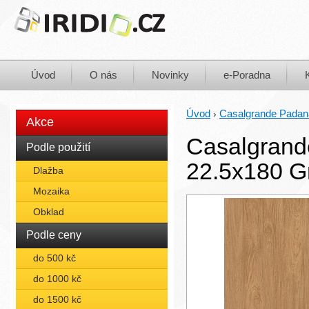
Úvod
O nás
Novinky
e-Poradna
Úvod
Casalgrande Padan
›
Akce
Casalgrand
Podle použití
22.5x180 G
Dlažba
Mozaika
Obklad
Podle ceny
do 500 kč
do 1000 kč
do 1500 kč