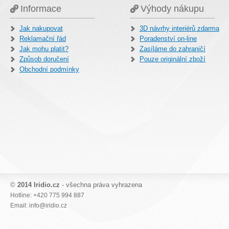
Informace
Výhody nákupu
Jak nakupovat
3D návrhy interiérů zdarma
Reklamační řád
Poradenství on-line
Jak mohu platit?
Zasíláme do zahraničí
Způsob doručení
Pouze originální zboží
Obchodní podmínky
©
2014 Iridio.cz
- všechna práva vyhrazena
Hotline: +420 775 994 887
Email: info@iridio.cz