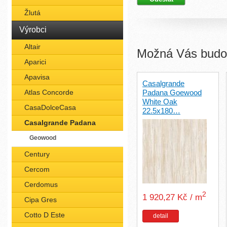
Žlutá
Výrobci
Altair
Možná Vás budou
Aparici
Apavisa
Casalgrande
Atlas Concorde
Padana Goewood
White Oak
CasaDolceCasa
22.5x180…
Casalgrande Padana
Geowood
Century
Cercom
Cerdomus
2
1 920,27 Kč / m
Cipa Gres
Cotto D Este
detail