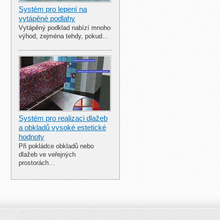
Systém pro lepení na
vytápěné podlahy
Vytápěný podklad nabízí mnoho
výhod, zejména tehdy, pokud…
Systém pro realizaci dlažeb
a obkladů vysoké estetické
hodnoty
Při pokládce obkladů nebo
dlažeb ve veřejných
prostorách…