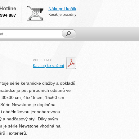
Hotline
Nákupní košík
Košík je prázdný
994 887
PDF. 8.1 MB
Katalog ke stažení
tuje série keramické dlažby a obkladů
abídce je pět přírodních odstínů ve
, 30x30 cm, 45x45 cm, 15x60 cm
Série Newstone je doplněna
 i obdélníkovou jednobarevnou
tý a nadčasový styl. Díky svým
ám je série Newstone vhodná na
rů i exteriérů.