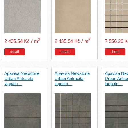
2
2
2 435,54 Kč / m
2 435,54 Kč / m
7 556,26 
detail
detail
detail
Apavisa Newstone
Apavisa Newstone
Apavisa Ne
Urban Antracita
Urban Antracita
Urban Antrac
lappato…
lappato…
lappato…