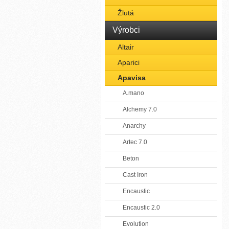
Žlutá
Výrobci
Altair
Aparici
Apavisa
A.mano
Alchemy 7.0
Anarchy
Artec 7.0
Beton
Cast Iron
Encaustic
Encaustic 2.0
Evolution