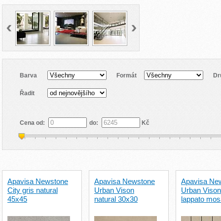
Barva
Formát
Dr
Řadit
Cena od:
do:
Kč
Apavisa Newstone
Apavisa Newstone
Apavisa Ne
City gris natural
Urban Vison
Urban Vison
45x45
natural 30x30
lappato mo