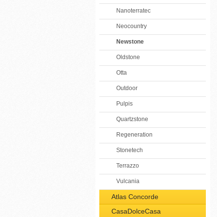
Nanoterratec
Neocountry
Newstone
Oldstone
Otta
Outdoor
Pulpis
Quartzstone
Regeneration
Stonetech
Terrazzo
Vulcania
Atlas Concorde
CasaDolceCasa