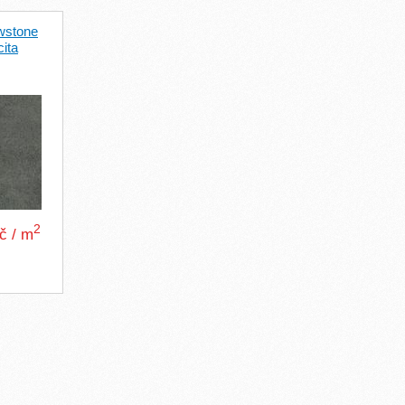
wstone
ita
2
Kč / m