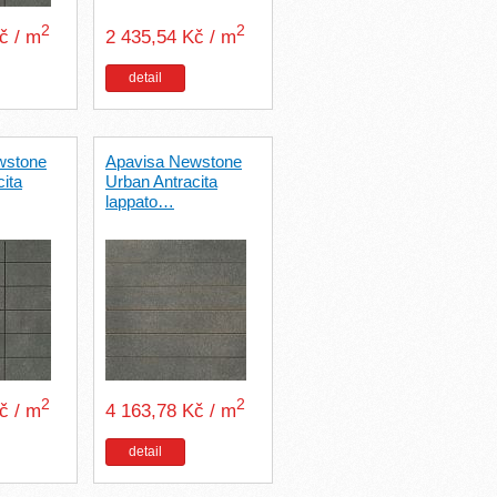
2
2
Kč / m
2 435,54 Kč / m
detail
wstone
Apavisa Newstone
ita
Urban Antracita
lappato…
2
2
Kč / m
4 163,78 Kč / m
detail