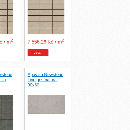
2
2
Kč / m
7 556,26 Kč / m
detail
wstone
Apavisa Newstone
ita
Line gris natural
30x60