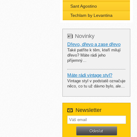
Sant Agostino
Techlam by Levantina
Novinky
Dřevo, dřevo a zase dřevo
Také patříte k těm, kteří milují
dřevo? Máte rádi jeho
příjemný…
Máte rádi vintage styl?
Vintage styl v podstatě označuje
něco, co tu už dávno bylo, ale…
Newsletter