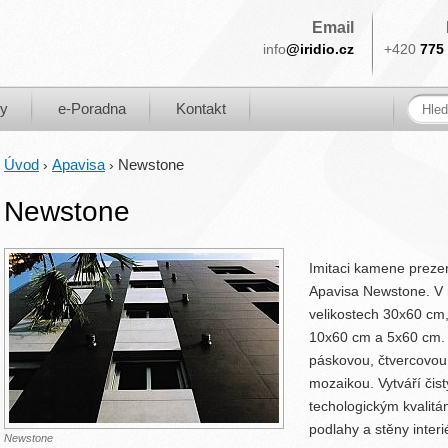
Email
info
@iridio.cz
+420
775 
ky
e-Poradna
Kontakt
Úvod
Apavisa
Newstone
›
›
Newstone
Imitaci kamene prezen
Apavisa Newstone. V n
velikostech 30x60 cm
10x60 cm a 5x60 cm. 
páskovou, čtvercovou
mozaikou. Vytváří čis
techologickým kvalit
podlahy a stěny interié
Newstone