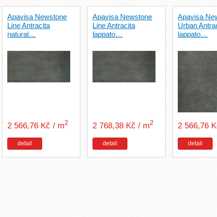
Apavisa Newstone
Apavisa Newstone
Apavisa Ne
Line Antracita
Line Antracita
Urban Antrac
natural…
lappato…
lappato…
2
2
2 566,76 Kč / m
2 768,38 Kč / m
2 566,76 
detail
detail
detail