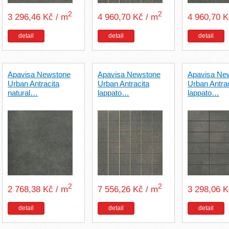
2
2
3 296,46 Kč / m
4 960,70 Kč / m
4 960,70 
detail
detail
detail
Apavisa Newstone
Apavisa Newstone
Apavisa Ne
Urban Antracita
Urban Antracita
Urban Antrac
natural…
lappato…
lappato…
2
2
2 768,38 Kč / m
7 556,26 Kč / m
3 298,06 
detail
detail
detail