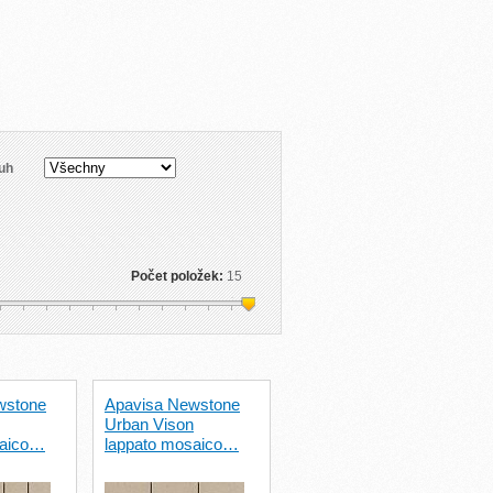
uh
Počet položek:
15
wstone
Apavisa Newstone
Urban Vison
saico…
lappato mosaico…