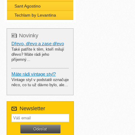
Sant Agostino
Techlam by Levantina
Novinky
Dřevo, dřevo a zase dřevo
Také patříte k těm, kteří milují
dřevo? Máte rádi jeho
příjemný…
Máte rádi vintage styl?
Vintage styl v podstatě označuje
něco, co tu už dávno bylo, ale…
Newsletter