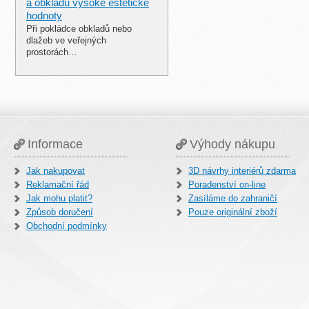
a obkladů vysoké estetické
hodnoty
Při pokládce obkladů nebo
dlažeb ve veřejných
prostorách…
Informace
Výhody nákupu
Jak nakupovat
3D návrhy interiérů zdarma
Reklamační řád
Poradenství on-line
Jak mohu platit?
Zasíláme do zahraničí
Způsob doručení
Pouze originální zboží
Obchodní podmínky