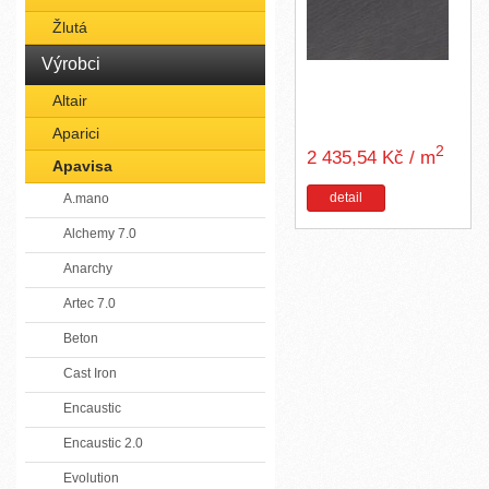
Žlutá
Výrobci
Altair
Aparici
2
2 435,54 Kč / m
Apavisa
detail
A.mano
Alchemy 7.0
Anarchy
Artec 7.0
Beton
Cast Iron
Encaustic
Encaustic 2.0
Evolution