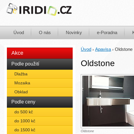
Úvod
O nás
Novinky
e-Poradna
Úvod
Apavisa
Oldstone
›
›
Akce
Oldstone
Podle použití
Dlažba
Mozaika
Obklad
Podle ceny
do 500 kč
do 1000 kč
do 1500 kč
Oldstone