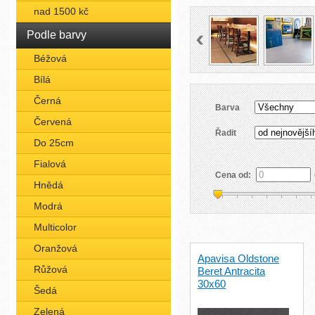
nad 1500 kč
Podle barvy
Béžová
Bílá
Černá
Barva
Červená
Řadit
Do 25cm
Fialová
Cena od:
Hnědá
Modrá
Multicolor
Oranžová
Apavisa Oldstone
Růžová
Beret Antracita
30x60
Šedá
Zelená