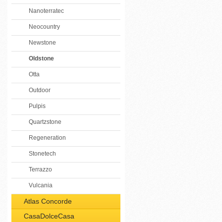
Nanoterratec
Neocountry
Newstone
Oldstone
Otta
Outdoor
Pulpis
Quartzstone
Regeneration
Stonetech
Terrazzo
Vulcania
Atlas Concorde
CasaDolceCasa