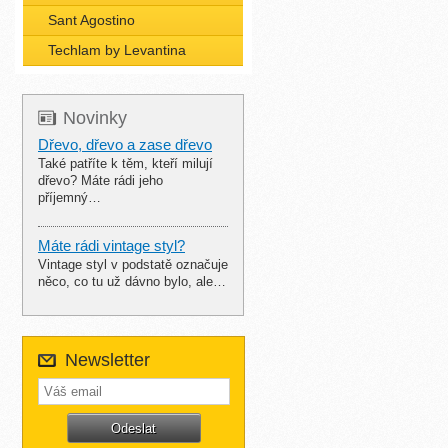
Sant Agostino
Techlam by Levantina
Novinky
Dřevo, dřevo a zase dřevo
Také patříte k těm, kteří milují
dřevo? Máte rádi jeho
příjemný…
Máte rádi vintage styl?
Vintage styl v podstatě označuje
něco, co tu už dávno bylo, ale…
Newsletter