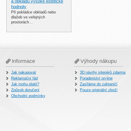
a obkladů vysoké estetické
hodnoty
Při pokládce obkladů nebo
dlažeb ve veřejných
prostorách…
Informace
Výhody nákupu
Jak nakupovat
3D návrhy interiérů zdarma
Reklamační řád
Poradenství on-line
Jak mohu platit?
Zasíláme do zahraničí
Způsob doručení
Pouze originální zboží
Obchodní podmínky