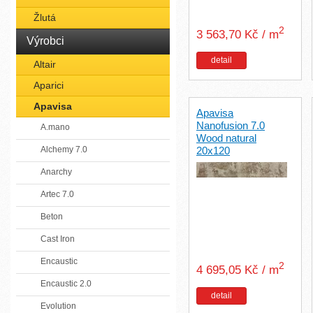
Žlutá
2
3 563,70 Kč / m
Výrobci
detail
Altair
Aparici
Apavisa
Apavisa
Nanofusion 7.0
A.mano
Wood natural
Alchemy 7.0
20x120
Anarchy
Artec 7.0
Beton
Cast Iron
Encaustic
2
4 695,05 Kč / m
Encaustic 2.0
detail
Evolution