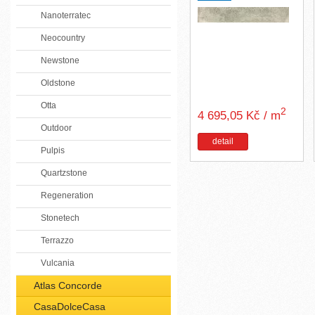
Nanoterratec
Neocountry
Newstone
Oldstone
Otta
2
4 695,05 Kč / m
Outdoor
detail
Pulpis
Quartzstone
Regeneration
Stonetech
Terrazzo
Vulcania
Atlas Concorde
CasaDolceCasa