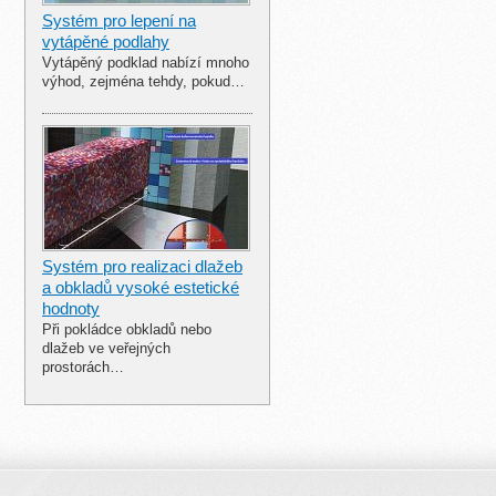
Systém pro lepení na
vytápěné podlahy
Vytápěný podklad nabízí mnoho
výhod, zejména tehdy, pokud…
Systém pro realizaci dlažeb
a obkladů vysoké estetické
hodnoty
Při pokládce obkladů nebo
dlažeb ve veřejných
prostorách…