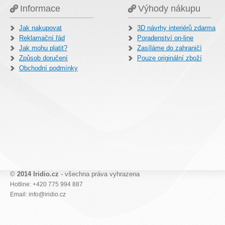
Informace
Výhody nákupu
Jak nakupovat
3D návrhy interiérů zdarma
Reklamační řád
Poradenství on-line
Jak mohu platit?
Zasíláme do zahraničí
Způsob doručení
Pouze originální zboží
Obchodní podmínky
©
2014 Iridio.cz
- všechna práva vyhrazena
Hotline: +420 775 994 887
Email: info@iridio.cz