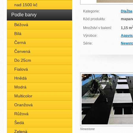
nad 1500 kč
Kategorie:
Dlažba
Podle barvy
Kód produktu:
mapan
Béžová
Množství v balení:
1,15 m
Bílá
Výrobce:
Apavis
Černá
Série:
Newst
Červená
Do 25cm
Fialová
Hnědá
Modrá
Multicolor
Oranžová
Růžová
Šedá
Newstone
Zelená