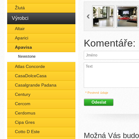
Žlutá
Výrobci
Altair
Aparici
Komentáře:
Apavisa
Newstone
Atlas Concorde
CasaDolceCasa
Casalgrande Padana
* Povinné údaje
Century
Cercom
Cerdomus
Cipa Gres
Cotto D Este
Možná Vás budou