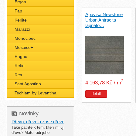
Ergon
Fap
Apavisa Newstone
Urban Antracita
Kerlite
lappato…
Marazzi
Monocibec
Mosaico+
Ragno
Refin
Rex
2
4 163,78 Kč / m
Sant Agostino
Techlam by Levantina
detail
Novinky
Dřevo, dřevo a zase dřevo
Také patříte k těm, kteří milují
dřevo? Máte rádi jeho