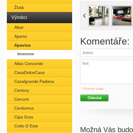
Žlutá
Výrobci
Altair
Aparici
Komentáře:
Apavisa
Newstone
Atlas Concorde
CasaDolceCasa
Casalgrande Padana
* Povinné údaje
Century
Cercom
Cerdomus
Cipa Gres
Cotto D Este
Možná Vás budou