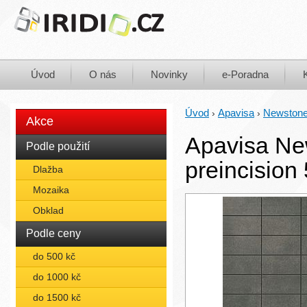
Úvod
O nás
Novinky
e-Poradna
Úvod
Apavisa
Newston
›
›
Akce
Apavisa New
Podle použití
preincision
Dlažba
Mozaika
Obklad
Podle ceny
do 500 kč
do 1000 kč
do 1500 kč