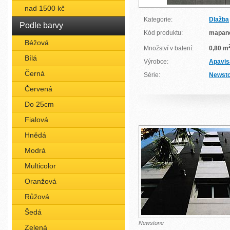
nad 1500 kč
Kategorie:
Dlažba
Podle barvy
Kód produktu:
mapan
Béžová
Množství v balení:
0,80 m
Bílá
Výrobce:
Apavis
Černá
Série:
Newst
Červená
Do 25cm
Fialová
Hnědá
Modrá
Multicolor
Oranžová
Růžová
Šedá
Newstone
Zelená