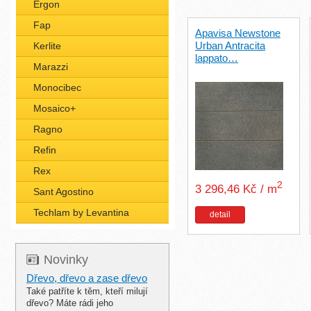
Ergon
Fap
Apavisa Newstone
Urban Antracita
Kerlite
lappato…
Marazzi
Monocibec
Mosaico+
Ragno
Refin
Rex
2
3 296,46 Kč / m
Sant Agostino
Techlam by Levantina
detail
Novinky
Dřevo, dřevo a zase dřevo
Také patříte k těm, kteří milují
dřevo? Máte rádi jeho