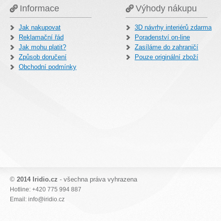
Informace
Výhody nákupu
Jak nakupovat
3D návrhy interiérů zdarma
Reklamační řád
Poradenství on-line
Jak mohu platit?
Zasíláme do zahraničí
Způsob doručení
Pouze originální zboží
Obchodní podmínky
©
2014 Iridio.cz
- všechna práva vyhrazena
Hotline: +420 775 994 887
Email: info@iridio.cz