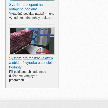
Systém pro lepení na
vytápěné podlahy
Vytápěný podklad nabízí mnoho
výhod, zejména tehdy, pokud…
Systém pro realizaci dlažeb
a obkladů vysoké estetické
hodnoty
Při pokládce obkladů nebo
dlažeb ve veřejných
prostorách…