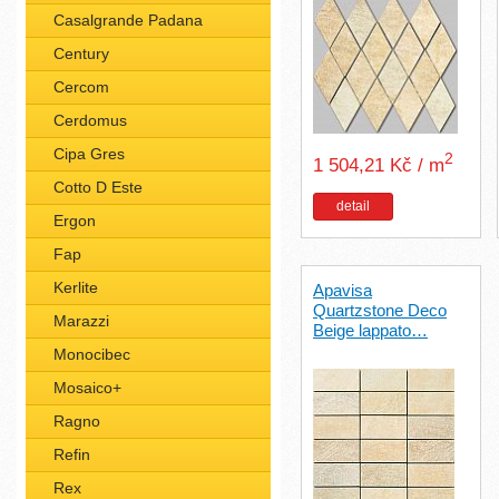
Casalgrande Padana
Century
Cercom
Cerdomus
Cipa Gres
2
1 504,21 Kč / m
Cotto D Este
detail
Ergon
Fap
Kerlite
Apavisa
Quartzstone Deco
Marazzi
Beige lappato…
Monocibec
Mosaico+
Ragno
Refin
Rex