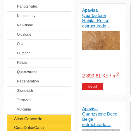
Nanoterratec
Apavisa
Quartzstone
Neocountry
Habitat Rosso
Newstone
estructurado…
Oldstone
Otta
Outdoor
Pulpis
Quartzstone
2
2 899,61 Kč / m
Regeneration
detail
Stonetech
Terrazzo
Apavisa
Vulcania
Quartzstone Deco
Atlas Concorde
Beige
estructurado…
CasaDolceCasa