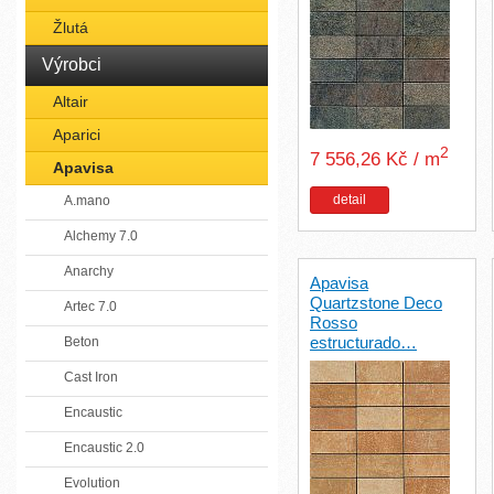
Žlutá
Výrobci
Altair
Aparici
2
7 556,26 Kč / m
Apavisa
detail
A.mano
Alchemy 7.0
Anarchy
Apavisa
Quartzstone Deco
Artec 7.0
Rosso
estructurado…
Beton
Cast Iron
Encaustic
Encaustic 2.0
Evolution