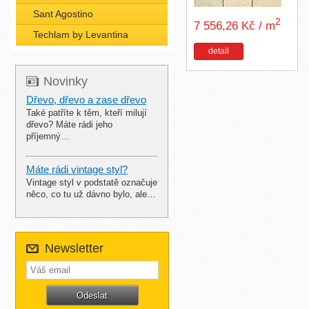
Sant Agostino
2
7 556,26 Kč / m
Techlam by Levantina
detail
Novinky
Dřevo, dřevo a zase dřevo
Také patříte k těm, kteří milují
dřevo? Máte rádi jeho
příjemný…
Máte rádi vintage styl?
Vintage styl v podstatě označuje
něco, co tu už dávno bylo, ale…
Newsletter