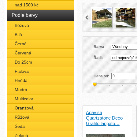
nad 1500 kč
Podle barvy
Béžová
Bílá
Černá
Barva
Červená
Řadit
Do 25cm
Fialová
Cena od:
Hnědá
Modrá
Multicolor
Oranžová
Apavisa
Růžová
Quartzstone Deco
Grafito lappato…
Šedá
Zelená