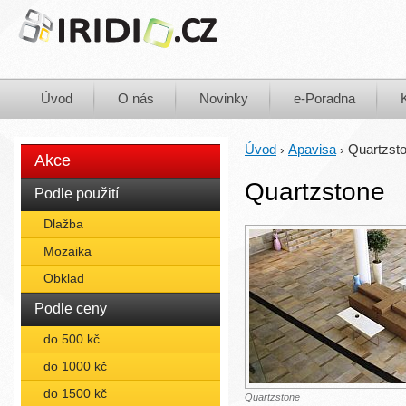
Úvod
O nás
Novinky
e-Poradna
Úvod
Apavisa
Quartzst
›
›
Akce
Quartzstone
Podle použití
Dlažba
Mozaika
Obklad
Podle ceny
do 500 kč
do 1000 kč
do 1500 kč
Quartzstone