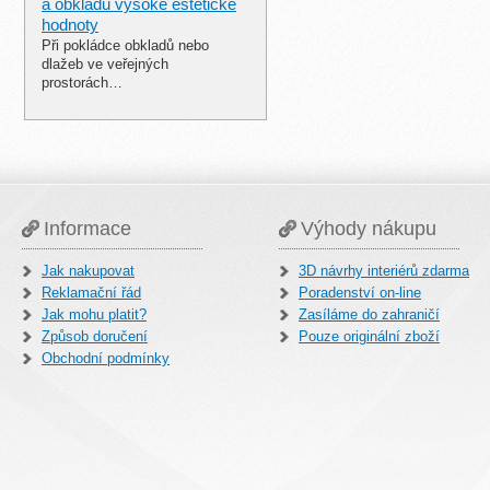
a obkladů vysoké estetické
hodnoty
Při pokládce obkladů nebo
dlažeb ve veřejných
prostorách…
Informace
Výhody nákupu
Jak nakupovat
3D návrhy interiérů zdarma
Reklamační řád
Poradenství on-line
Jak mohu platit?
Zasíláme do zahraničí
Způsob doručení
Pouze originální zboží
Obchodní podmínky