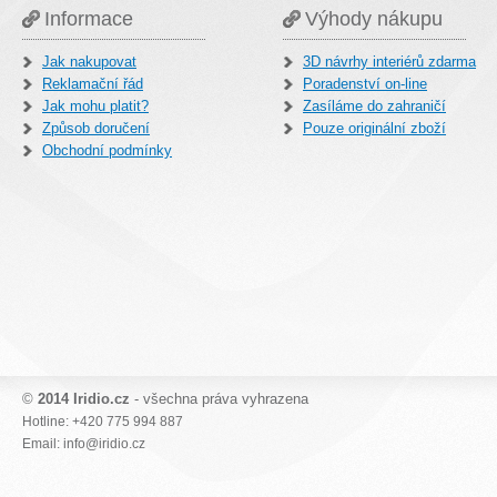
Informace
Výhody nákupu
Jak nakupovat
3D návrhy interiérů zdarma
Reklamační řád
Poradenství on-line
Jak mohu platit?
Zasíláme do zahraničí
Způsob doručení
Pouze originální zboží
Obchodní podmínky
©
2014 Iridio.cz
- všechna práva vyhrazena
Hotline: +420 775 994 887
Email: info@iridio.cz