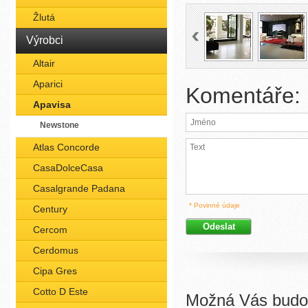
Žlutá
Výrobci
Altair
Aparici
Komentáře:
Apavisa
Newstone
Atlas Concorde
CasaDolceCasa
Casalgrande Padana
* Povinné údaje
Century
Cercom
Cerdomus
Cipa Gres
Cotto D Este
Možná Vás budou