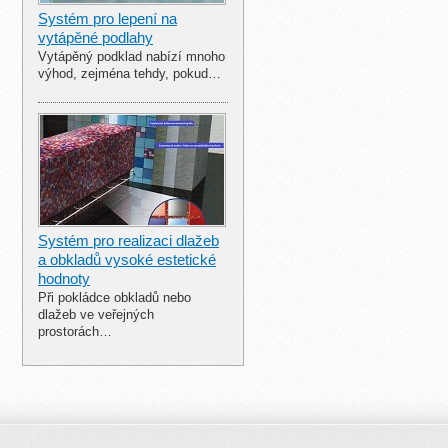
Systém pro lepení na
vytápěné podlahy
Vytápěný podklad nabízí mnoho
výhod, zejména tehdy, pokud…
Systém pro realizaci dlažeb
a obkladů vysoké estetické
hodnoty
Při pokládce obkladů nebo
dlažeb ve veřejných
prostorách…