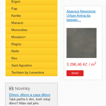
Ergon
Fap
Apavisa Newstone
Urban Antracita
Kerlite
lappato…
Marazzi
Monocibec
Mosaico+
Ragno
Refin
Rex
2
3 296,46 Kč / m
Sant Agostino
Techlam by Levantina
detail
Novinky
Dřevo, dřevo a zase dřevo
Také patříte k těm, kteří milují
dřevo? Máte rádi jeho