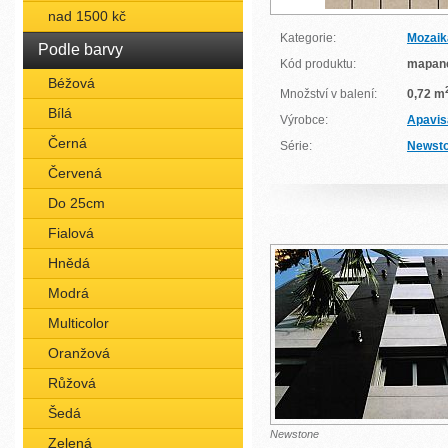
nad 1500 kč
Kategorie:
Mozaik
Podle barvy
Kód produktu:
mapan
Béžová
Množství v balení:
0,72 m
Bílá
Výrobce:
Apavis
Černá
Série:
Newst
Červená
Do 25cm
Fialová
Hnědá
Modrá
Multicolor
Oranžová
Růžová
Šedá
Newstone
Zelená