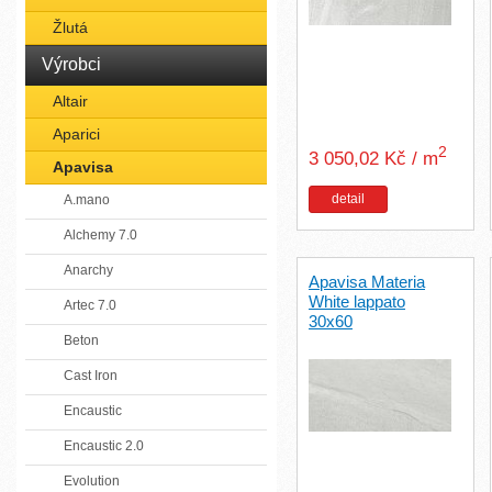
Žlutá
Výrobci
Altair
Aparici
2
3 050,02 Kč / m
Apavisa
detail
A.mano
Alchemy 7.0
Anarchy
Apavisa Materia
White lappato
Artec 7.0
30x60
Beton
Cast Iron
Encaustic
Encaustic 2.0
Evolution