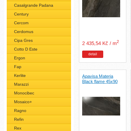
Casalgrande Padana
Century
Cercom
Cerdomus
Cipa Gres
2
2 435,54 Kč / m
Cotto D Este
detail
Ergon
Fap
Kerlite
Apavisa Materia
Black flame 45x90
Marazzi
Monocibec
Mosaico+
Ragno
Refin
Rex