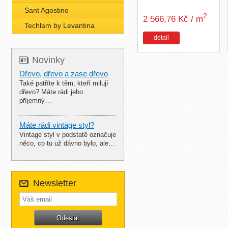
Sant Agostino
2
2 566,76 Kč / m
Techlam by Levantina
detail
Novinky
Dřevo, dřevo a zase dřevo
Také patříte k těm, kteří milují
dřevo? Máte rádi jeho
příjemný…
Máte rádi vintage styl?
Vintage styl v podstatě označuje
něco, co tu už dávno bylo, ale…
Newsletter