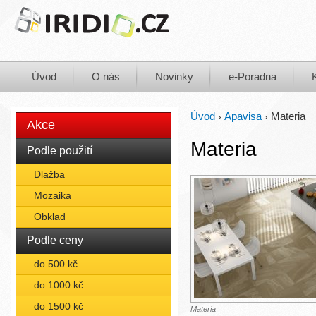
Úvod
O nás
Novinky
e-Poradna
Úvod
Apavisa
Materia
›
›
Akce
Materia
Podle použití
Dlažba
Mozaika
Obklad
Podle ceny
do 500 kč
do 1000 kč
do 1500 kč
Materia