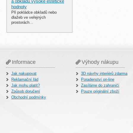
a obkladů vysoké estetické
hodnoty
Při pokládce obkladů nebo
dlažeb ve veřejných
prostorách…
Informace
Výhody nákupu
Jak nakupovat
3D návrhy interiérů zdarma
Reklamační řád
Poradenství on-line
Jak mohu platit?
Zasíláme do zahraničí
Způsob doručení
Pouze originální zboží
Obchodní podmínky