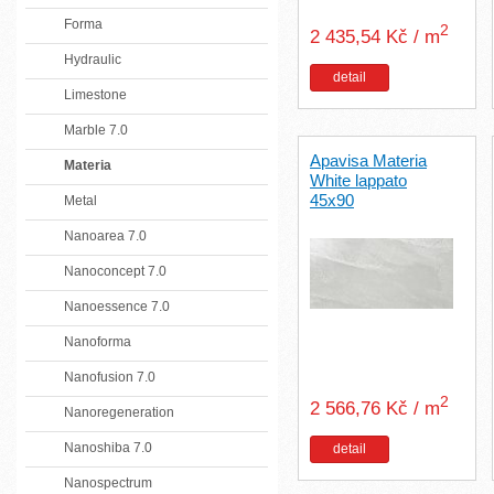
Forma
2
2 435,54 Kč / m
Hydraulic
detail
Limestone
Marble 7.0
Apavisa Materia
Materia
White lappato
45x90
Metal
Nanoarea 7.0
Nanoconcept 7.0
Nanoessence 7.0
Nanoforma
Nanofusion 7.0
2
2 566,76 Kč / m
Nanoregeneration
Nanoshiba 7.0
detail
Nanospectrum