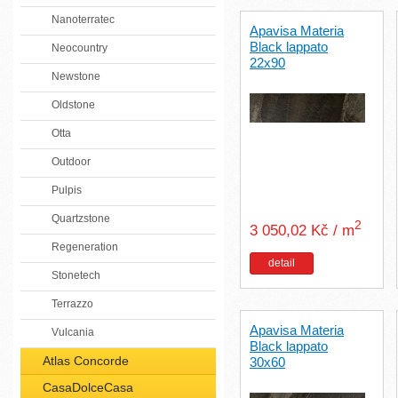
Nanoterratec
Apavisa Materia
Black lappato
Neocountry
22x90
Newstone
Oldstone
Otta
Outdoor
Pulpis
Quartzstone
2
3 050,02 Kč / m
Regeneration
detail
Stonetech
Terrazzo
Apavisa Materia
Vulcania
Black lappato
Atlas Concorde
30x60
CasaDolceCasa