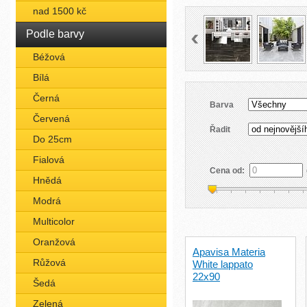
nad 1500 kč
Podle barvy
Béžová
Bílá
Černá
Barva
Červená
Řadit
Do 25cm
Fialová
Cena od:
Hnědá
Modrá
Multicolor
Oranžová
Apavisa Materia
Růžová
White lappato
22x90
Šedá
Zelená