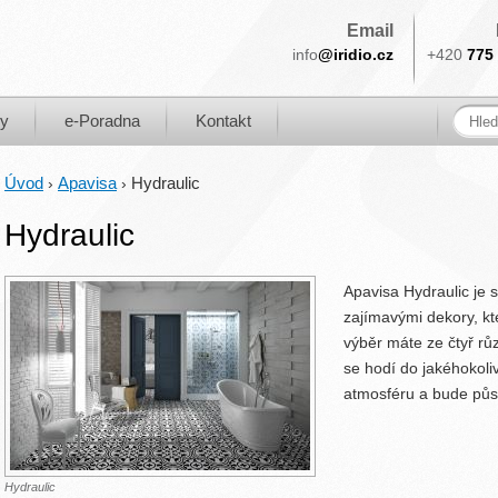
Email
info
@iridio.cz
+420
775 
ky
e-Poradna
Kontakt
Úvod
Apavisa
Hydraulic
›
›
Hydraulic
Apavisa Hydraulic je s
zajímavými dekory, k
výběr máte ze čtyř rů
se hodí do jakéhokoli
atmosféru a bude pů
Hydraulic