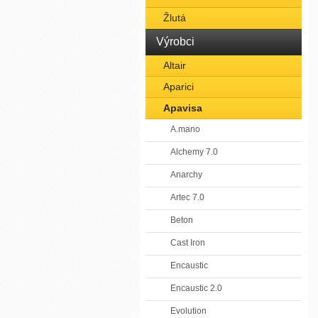
Žlutá
Výrobci
Altair
Aparici
Apavisa
A.mano
Alchemy 7.0
Anarchy
Artec 7.0
Beton
Cast Iron
Encaustic
Encaustic 2.0
Evolution