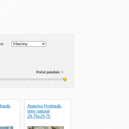
uh
Počet položek:
4
raulic
Apavisa Hydraulic
grey natural
29,75x29,75