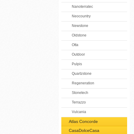
Nanoterratec
Neocountry
Newstone
Oldstone
Otta
Outdoor
Pulpis
Quartzstone
Regeneration
Stonetech
Terrazzo
Vulcania
Atlas Concorde
CasaDolceCasa