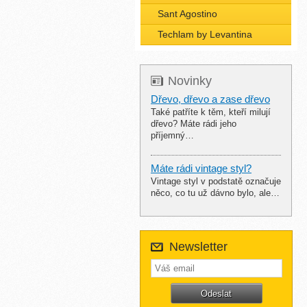
Sant Agostino
Techlam by Levantina
Novinky
Dřevo, dřevo a zase dřevo
Také patříte k těm, kteří milují
dřevo? Máte rádi jeho
příjemný…
Máte rádi vintage styl?
Vintage styl v podstatě označuje
něco, co tu už dávno bylo, ale…
Newsletter