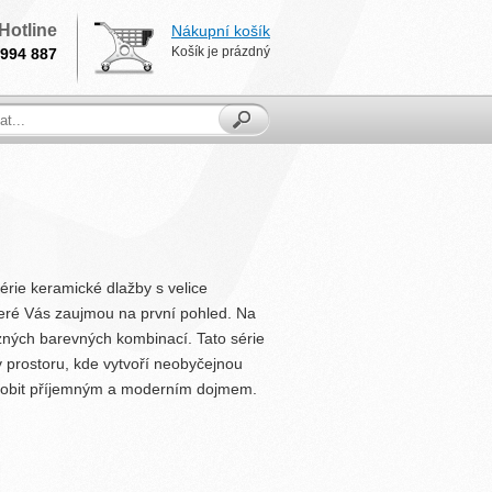
Hotline
Nákupní košík
Košík je prázdný
994 887
érie keramické dlažby s velice
teré Vás zaujmou na první pohled. Na
zných barevných kombinací. Tato série
v prostoru, kde vytvoří neobyčejnou
sobit příjemným a moderním dojmem.