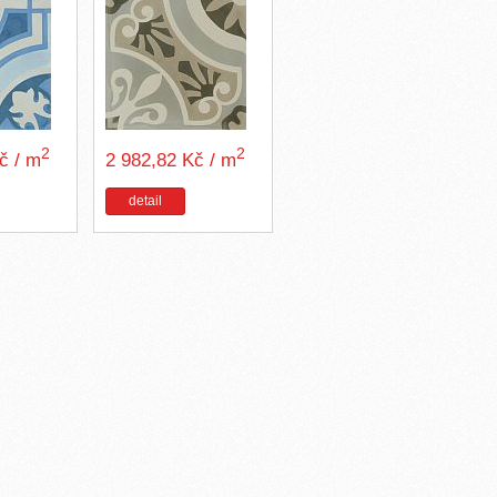
2
2
Kč / m
2 982,82 Kč / m
detail