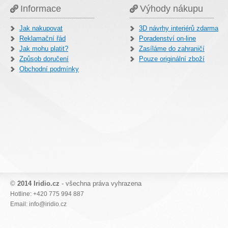
Informace
Výhody nákupu
Jak nakupovat
3D návrhy interiérů zdarma
Reklamační řád
Poradenství on-line
Jak mohu platit?
Zasíláme do zahraničí
Způsob doručení
Pouze originální zboží
Obchodní podmínky
©
2014 Iridio.cz
- všechna práva vyhrazena
Hotline: +420 775 994 887
Email: info@iridio.cz