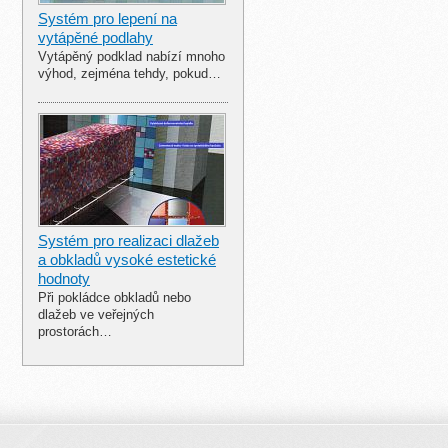
Systém pro lepení na
vytápěné podlahy
Vytápěný podklad nabízí mnoho
výhod, zejména tehdy, pokud…
Systém pro realizaci dlažeb
a obkladů vysoké estetické
hodnoty
Při pokládce obkladů nebo
dlažeb ve veřejných
prostorách…