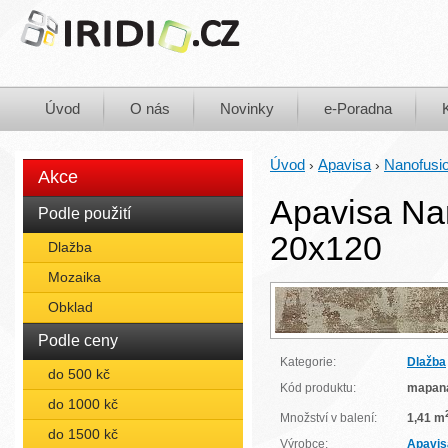
Úvod
O nás
Novinky
e-Poradna
Úvod
Apavisa
Nanofusio
›
›
Akce
Apavisa Na
Podle použití
20x120
Dlažba
Mozaika
Obklad
Podle ceny
Kategorie:
Dlažba
do 500 kč
Kód produktu:
mapan
do 1000 kč
Množství v balení:
1,41 m
do 1500 kč
Výrobce:
Apavis