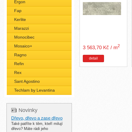
Ergon
Fap
Kerlite
Marazzi
Monocibec
2
Mosaico+
3 563,70 Kč / m
Ragno
detail
Refin
Rex
Sant Agostino
Techlam by Levantina
Novinky
Dřevo, dřevo a zase dřevo
Také patříte k těm, kteří milují
dřevo? Máte rádi jeho