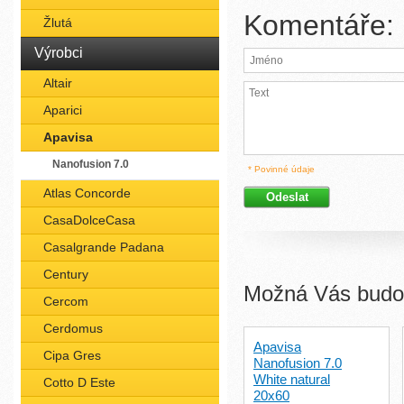
Komentáře:
Žlutá
Výrobci
Altair
Aparici
Apavisa
Nanofusion 7.0
* Povinné údaje
Atlas Concorde
CasaDolceCasa
Casalgrande Padana
Century
Možná Vás budou
Cercom
Cerdomus
Apavisa
Cipa Gres
Nanofusion 7.0
White natural
Cotto D Este
20x60