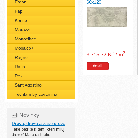
Ergon
60x120
Fap
Kerlite
Marazzi
Monocibec
Mosaico+
2
3 715,72 Kč / m
Ragno
detail
Refin
Rex
Sant Agostino
Techlam by Levantina
Novinky
Dřevo, dřevo a zase dřevo
Také patříte k těm, kteří milují
dřevo? Máte rádi jeho