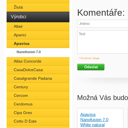
Žlutá
Komentáře:
Výrobci
Altair
Aparici
Apavisa
Nanofusion 7.0
* Povinné údaje
Atlas Concorde
CasaDolceCasa
Casalgrande Padana
Century
Cercom
Možná Vás budou
Cerdomus
Cipa Gres
Apavisa
Nanofusion 7.0
Cotto D Este
White natural