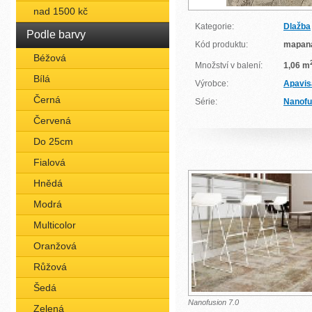
nad 1500 kč
Kategorie:
Dlažba
Podle barvy
Kód produktu:
mapan
Béžová
Množství v balení:
1,06 m
Bílá
Výrobce:
Apavis
Černá
Série:
Nanofu
Červená
Do 25cm
Fialová
Hnědá
Modrá
Multicolor
Oranžová
Růžová
Šedá
Nanofusion 7.0
Zelená