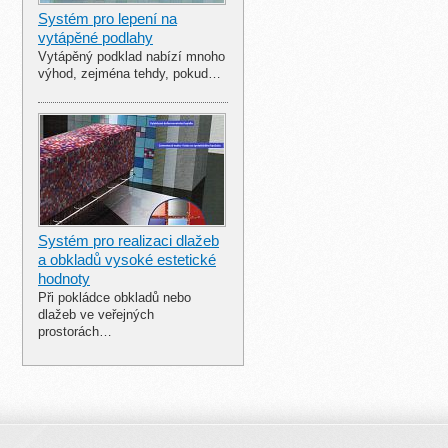
Systém pro lepení na
vytápěné podlahy
Vytápěný podklad nabízí mnoho
výhod, zejména tehdy, pokud…
Systém pro realizaci dlažeb
a obkladů vysoké estetické
hodnoty
Při pokládce obkladů nebo
dlažeb ve veřejných
prostorách…