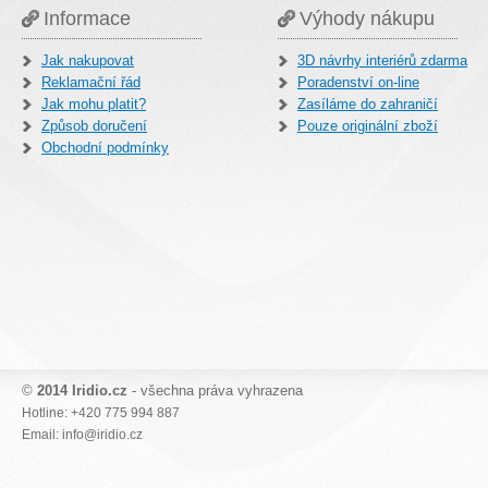
Informace
Výhody nákupu
Jak nakupovat
3D návrhy interiérů zdarma
Reklamační řád
Poradenství on-line
Jak mohu platit?
Zasíláme do zahraničí
Způsob doručení
Pouze originální zboží
Obchodní podmínky
©
2014 Iridio.cz
- všechna práva vyhrazena
Hotline: +420 775 994 887
Email: info@iridio.cz