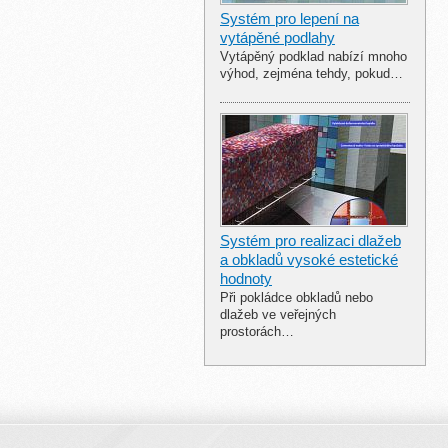
Systém pro lepení na
vytápěné podlahy
Vytápěný podklad nabízí mnoho
výhod, zejména tehdy, pokud…
Systém pro realizaci dlažeb
a obkladů vysoké estetické
hodnoty
Při pokládce obkladů nebo
dlažeb ve veřejných
prostorách…