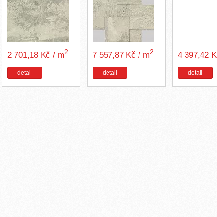
2
2
2 701,18 Kč / m
7 557,87 Kč / m
4 397,42 
detail
detail
detail