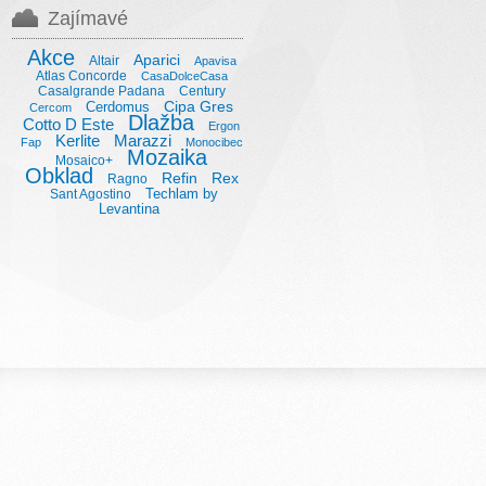
Zajímavé
Akce
Aparici
Altair
Apavisa
Atlas Concorde
CasaDolceCasa
Casalgrande Padana
Century
Cipa Gres
Cerdomus
Cercom
Dlažba
Cotto D Este
Ergon
Kerlite
Marazzi
Fap
Monocibec
Mozaika
Mosaico+
Obklad
Refin
Rex
Ragno
Techlam by
Sant Agostino
Levantina