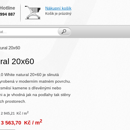
Hotline
Nákupní košík
Košík je prázdný
994 887
tural 20x60
ral 20x60
0 White natural 20×60 je slinutá
 vyrobená v moderním matném povrchu.
a směsí kamene s dřevěnými nebo
 a je vhodná jak na podlahy tak stěny
ch prostorech.
2
2 945,21
Kč / m
2
3 563,70
Kč / m