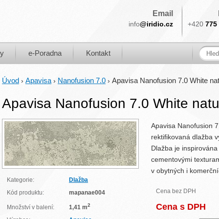
Email
info
@iridio.cz
+420
775 
ky
e-Poradna
Kontakt
Úvod
Apavisa
Nanofusion 7.0
Apavisa Nanofusion 7.0 White na
›
›
›
Apavisa Nanofusion 7.0 White natu
Apavisa Nanofusion 7.
rektifikovaná dlažba
Dlažba je inspirován
cementovými texturami
v obytných i komerční
Kategorie:
Dlažba
Cena bez DPH
Kód produktu:
mapanae004
Cena s DPH
2
Množství v balení:
1,41 m