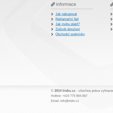
Informace
Jak nakupovat
Reklamační řád
Jak mohu platit?
Způsob doručení
Obchodní podmínky
©
2014 Iridio.cz
- všechna práva vyhraze
Hotline: +420 775 994 887
Email: info@iridio.cz