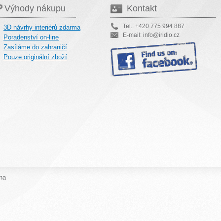
Výhody nákupu
Kontakt
Tel.: +420 775 994 887
3D návrhy interiérů zdarma
E-mail: info@iridio.cz
Poradenství on-line
Zasíláme do zahraničí
Pouze originální zboží
na