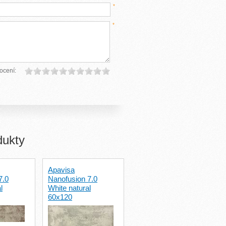
*
*
ocení:
dukty
Apavisa
7.0
Nanofusion 7.0
l
White natural
60x120