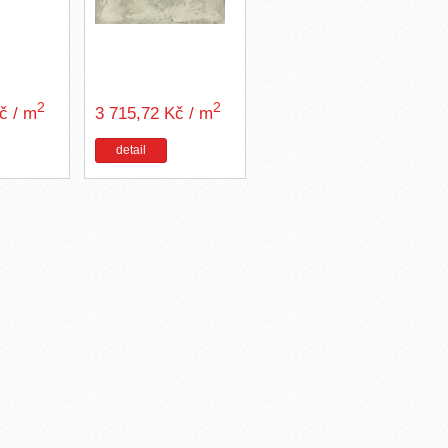
2
2
Kč / m
3 715,72 Kč / m
detail