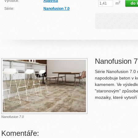
Výrobce:
Apavisa
2
m
Série:
Nanofusion 7.0
Nanofusion 7
Série Nanofusion 7.0
napodobuje beton v k
kamenem. Ve výsledku 
"staronovým" způsobem
mozaiky, které vytvoří
Nanofusion 7.0
Komentáře: