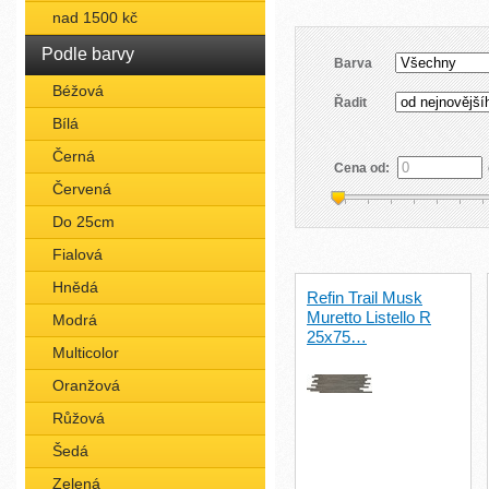
nad 1500 kč
Podle barvy
Barva
Béžová
Řadit
Bílá
Černá
Cena od:
Červená
Do 25cm
Fialová
Hnědá
Refin Trail Musk
Muretto Listello R
Modrá
25x75…
Multicolor
Oranžová
Růžová
Šedá
Zelená