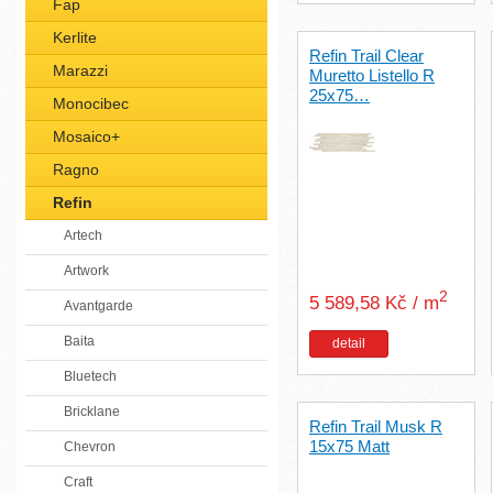
Fap
Kerlite
Refin Trail Clear
Marazzi
Muretto Listello R
25x75…
Monocibec
Mosaico+
Ragno
Refin
Artech
Artwork
2
5 589,58 Kč / m
Avantgarde
Baita
detail
Bluetech
Bricklane
Refin Trail Musk R
15x75 Matt
Chevron
Craft