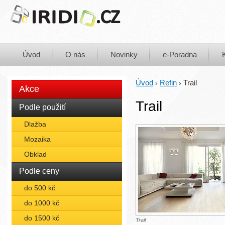
Úvod
O nás
Novinky
e-Poradna
Úvod
Refin
Trail
›
›
Akce
Trail
Podle použití
Dlažba
Mozaika
Obklad
Podle ceny
do 500 kč
do 1000 kč
do 1500 kč
Trail