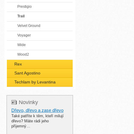
Prestigio
Trail
Velvet Ground
Voyager
Wide
Wood2
Rex
Sant Agostino
Techlam by Levantina
Novinky
Dřevo, dřevo a zase dřevo
Také patříte k těm, kteří milují
dřevo? Máte rádi jeho
příjemný…