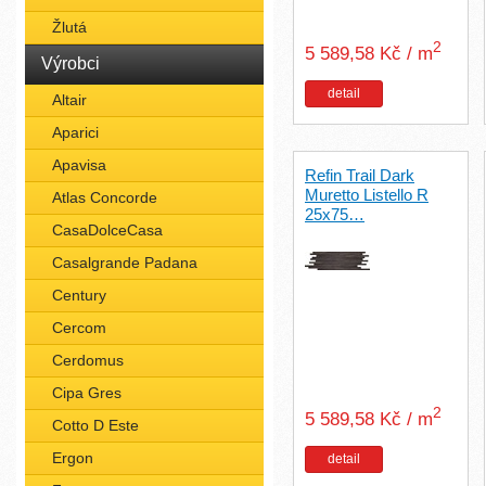
Žlutá
2
5 589,58 Kč / m
Výrobci
detail
Altair
Aparici
Apavisa
Refin Trail Dark
Muretto Listello R
Atlas Concorde
25x75…
CasaDolceCasa
Casalgrande Padana
Century
Cercom
Cerdomus
Cipa Gres
2
5 589,58 Kč / m
Cotto D Este
Ergon
detail