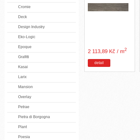
Cromie
Deck
Design Industry
Eko-Logic
Epoque
2
2 113,89 Kč / m
Grafitti
detail
Kasai
Larix
Mansion
Overlay
Petrae
Pietra di Borgogna
Plant
Poesia