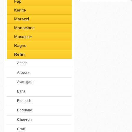
Fap
Kerlite
Marazzi
Monocibec
Mosaico+
Ragno
Refin
Artech
Artwork
Avantgarde
Baita
Bluetech
Bricklane
Chevron
Craft