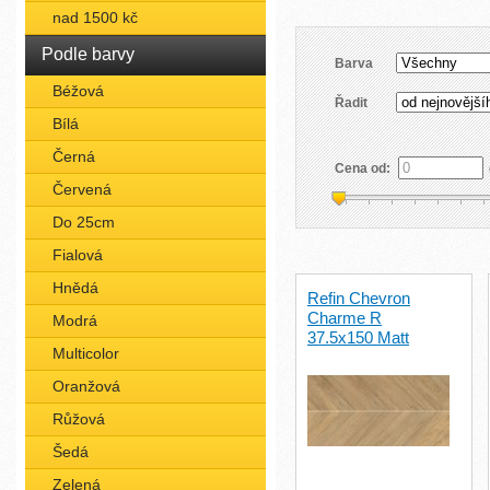
nad 1500 kč
Podle barvy
Barva
Béžová
Řadit
Bílá
Černá
Cena od:
Červená
Do 25cm
Fialová
Hnědá
Refin Chevron
Charme R
Modrá
37.5x150 Matt
Multicolor
Oranžová
Růžová
Šedá
Zelená