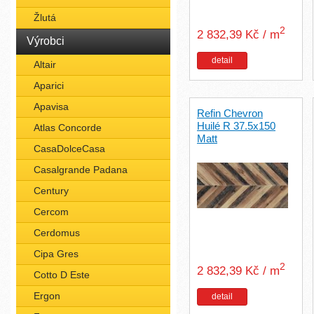
Žlutá
2
2 832,39 Kč / m
Výrobci
detail
Altair
Aparici
Apavisa
Refin Chevron
Huilé R 37.5x150
Atlas Concorde
Matt
CasaDolceCasa
Casalgrande Padana
Century
Cercom
Cerdomus
Cipa Gres
2
2 832,39 Kč / m
Cotto D Este
Ergon
detail