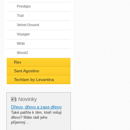
Prestigio
Trail
Velvet Ground
Voyager
Wide
Wood2
Rex
Sant Agostino
Techlam by Levantina
Novinky
Dřevo, dřevo a zase dřevo
Také patříte k těm, kteří milují
dřevo? Máte rádi jeho
příjemný…