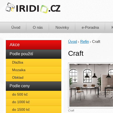
Úvod
O nás
Novinky
e-Poradna
Úvod
Refin
Craft
›
›
Akce
Craft
Podle použití
Dlažba
Mozaika
Obklad
Podle ceny
do 500 kč
do 1000 kč
do 1500 kč
Craft