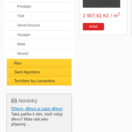
Prestigio
2
2 907,61 Kč / m
Trail
Velvet Ground
detail
Voyager
Wide
Wood2
Rex
Sant Agostino
Techlam by Levantina
Novinky
Dřevo, dřevo a zase dřevo
Také patříte k těm, kteří milují
dřevo? Máte rádi jeho
příjemný…