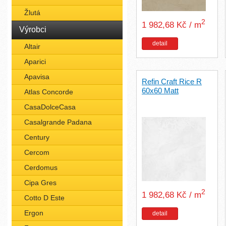
Žlutá
2
1 982,68 Kč / m
Výrobci
detail
Altair
Aparici
Apavisa
Refin Craft Rice R
60x60 Matt
Atlas Concorde
CasaDolceCasa
Casalgrande Padana
Century
Cercom
Cerdomus
Cipa Gres
2
1 982,68 Kč / m
Cotto D Este
Ergon
detail