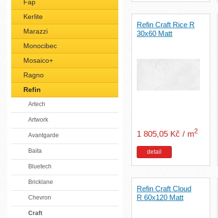
Fap
Kerlite
Refin Craft Rice R
Marazzi
30x60 Matt
Monocibec
Mosaico+
Ragno
Refin
Artech
Artwork
2
1 805,05 Kč / m
Avantgarde
Baita
detail
Bluetech
Bricklane
Refin Craft Cloud
R 60x120 Matt
Chevron
Craft