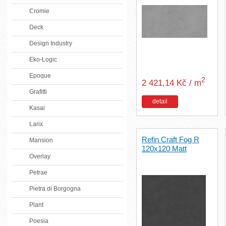
Cromie
Deck
Design Industry
Eko-Logic
Epoque
2
2 421,14 Kč / m
Grafitti
detail
Kasai
Larix
Refin Craft Fog R
Mansion
120x120 Matt
Overlay
Petrae
Pietra di Borgogna
Plant
Poesia