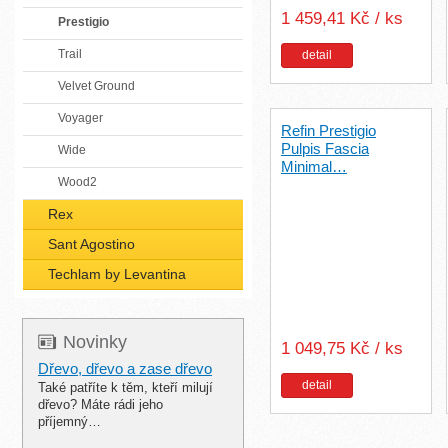
1 459,41 Kč / ks
Prestigio
Trail
detail
Velvet Ground
Voyager
Refin Prestigio
Pulpis Fascia
Wide
Minimal…
Wood2
Rex
Sant Agostino
Techlam by Levantina
Novinky
1 049,75 Kč / ks
Dřevo, dřevo a zase dřevo
detail
Také patříte k těm, kteří milují
dřevo? Máte rádi jeho
příjemný…