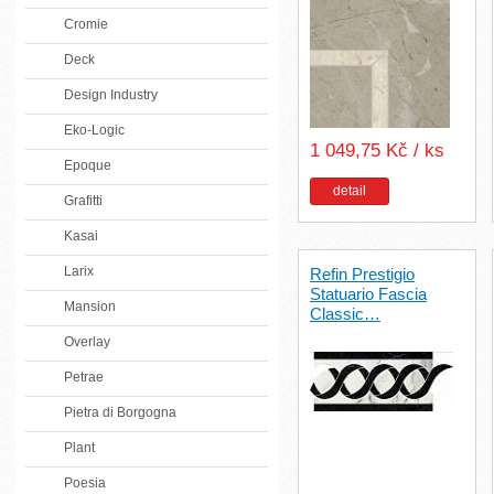
Cromie
Deck
Design Industry
Eko-Logic
1 049,75 Kč / ks
Epoque
detail
Grafitti
Kasai
Larix
Refin Prestigio
Statuario Fascia
Mansion
Classic…
Overlay
Petrae
Pietra di Borgogna
Plant
Poesia