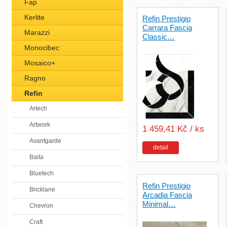
Fap
Kerlite
Refin Prestigio
Carrara Fascia
Marazzi
Classic…
Monocibec
Mosaico+
Ragno
Refin
Artech
Artwork
1 459,41 Kč / ks
Avantgarde
detail
Baita
Bluetech
Refin Prestigio
Bricklane
Arcadia Fascia
Minimal…
Chevron
Craft