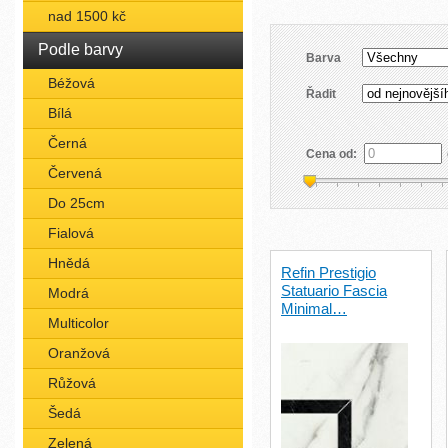
nad 1500 kč
Podle barvy
Barva
Béžová
Řadit
Bílá
Černá
Cena od:
Červená
Do 25cm
Fialová
Hnědá
Refin Prestigio
Statuario Fascia
Modrá
Minimal…
Multicolor
Oranžová
Růžová
Šedá
Zelená