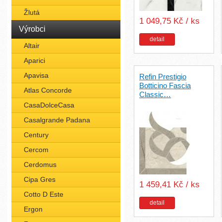
Žlutá
1 049,75 Kč / ks
Výrobci
detail
Altair
Aparici
Apavisa
Refin Prestigio
Botticino Fascia
Atlas Concorde
Classic…
CasaDolceCasa
Casalgrande Padana
Century
Cercom
Cerdomus
Cipa Gres
1 459,41 Kč / ks
Cotto D Este
detail
Ergon