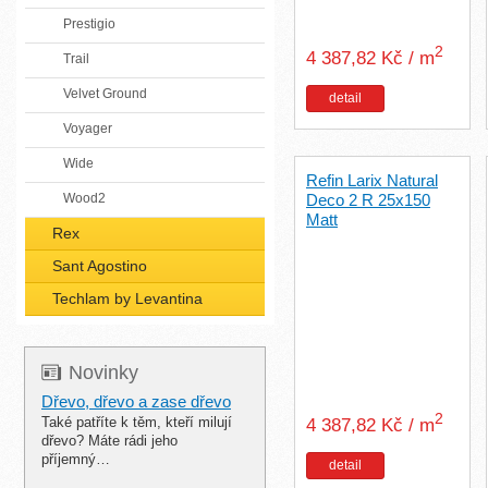
Prestigio
2
4 387,82 Kč / m
Trail
Velvet Ground
detail
Voyager
Wide
Refin Larix Natural
Wood2
Deco 2 R 25x150
Matt
Rex
Sant Agostino
Techlam by Levantina
Novinky
Dřevo, dřevo a zase dřevo
2
Také patříte k těm, kteří milují
4 387,82 Kč / m
dřevo? Máte rádi jeho
příjemný…
detail