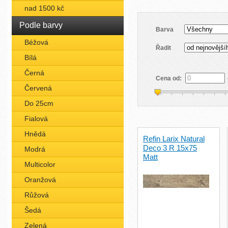
nad 1500 kč
Podle barvy
Barva
Béžová
Řadit
Bílá
Černá
Cena od:
Červená
Do 25cm
Fialová
Hnědá
Refin Larix Natural
Deco 3 R 15x75
Modrá
Matt
Multicolor
Oranžová
Růžová
Šedá
Zelená