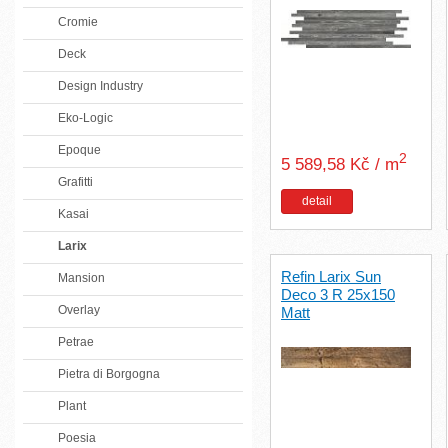
Cromie
Deck
Design Industry
Eko-Logic
Epoque
2
5 589,58 Kč / m
Grafitti
detail
Kasai
Larix
Refin Larix Sun
Mansion
Deco 3 R 25x150
Overlay
Matt
Petrae
Pietra di Borgogna
Plant
Poesia