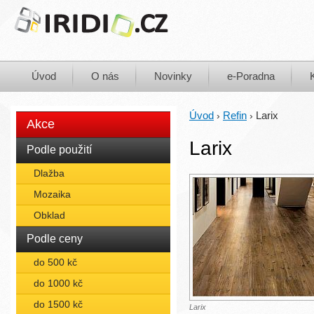
Úvod
O nás
Novinky
e-Poradna
Úvod
Refin
Larix
›
›
Akce
Larix
Podle použití
Dlažba
Mozaika
Obklad
Podle ceny
do 500 kč
do 1000 kč
do 1500 kč
Larix