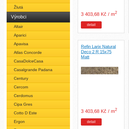
Žlutá
2
3 403,68 Kč / m
Výrobci
detail
Altair
Aparici
Apavisa
Refin Larix Natural
Deco 2 R 15x75
Atlas Concorde
Matt
CasaDolceCasa
Casalgrande Padana
Century
Cercom
Cerdomus
Cipa Gres
2
3 403,68 Kč / m
Cotto D Este
Ergon
detail