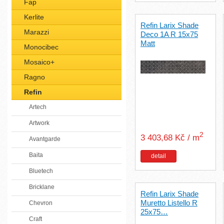
Fap
Kerlite
Refin Larix Shade
Marazzi
Deco 1A R 15x75
Matt
Monocibec
Mosaico+
Ragno
Refin
Artech
Artwork
2
3 403,68 Kč / m
Avantgarde
Baita
detail
Bluetech
Bricklane
Refin Larix Shade
Muretto Listello R
Chevron
25x75…
Craft