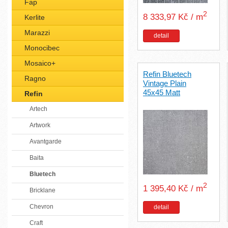
Fap
2
8 333,97 Kč / m
Kerlite
Marazzi
detail
Monocibec
Mosaico+
Refin Bluetech
Ragno
Vintage Plain
45x45 Matt
Refin
Artech
Artwork
Avantgarde
Baita
Bluetech
2
1 395,40 Kč / m
Bricklane
Chevron
detail
Craft