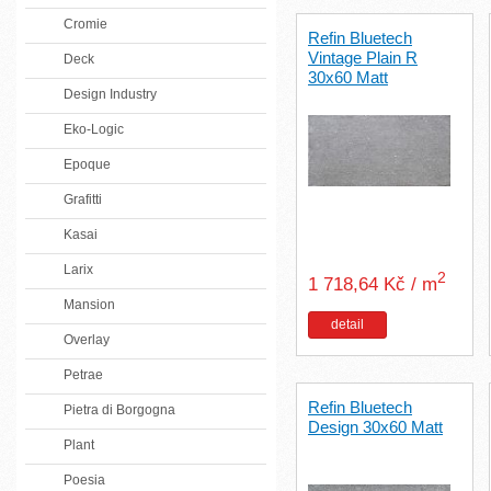
Cromie
Refin Bluetech
Vintage Plain R
Deck
30x60 Matt
Design Industry
Eko-Logic
Epoque
Grafitti
Kasai
Larix
2
1 718,64 Kč / m
Mansion
detail
Overlay
Petrae
Refin Bluetech
Pietra di Borgogna
Design 30x60 Matt
Plant
Poesia