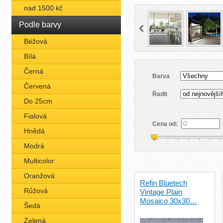
nad 1500 kč
Podle barvy
Béžová
Bílá
Černá
Barva
Červená
Řadit
Do 25cm
Fialová
Cena od:
Hnědá
Modrá
Multicolor
Oranžová
Refin Bluetech
Růžová
Vintage Plain
Mosaico 30x30…
Šedá
Zelená