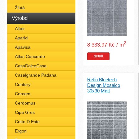
Žlutá
Výrobci
Altair
Aparici
2
8 333,97 Kč / m
Apavisa
detail
Atlas Concorde
CasaDolceCasa
Casalgrande Padana
Refin Bluetech
Century
Design Mosaico
30x30 Matt
Cercom
Cerdomus
Cipa Gres
Cotto D Este
Ergon