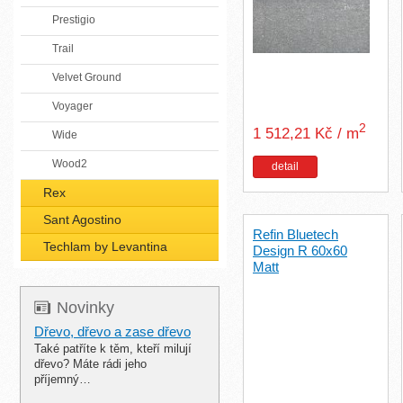
Prestigio
Trail
Velvet Ground
Voyager
2
1 512,21 Kč / m
Wide
Wood2
detail
Rex
Sant Agostino
Refin Bluetech
Techlam by Levantina
Design R 60x60
Matt
Novinky
Dřevo, dřevo a zase dřevo
Také patříte k těm, kteří milují
dřevo? Máte rádi jeho
příjemný…