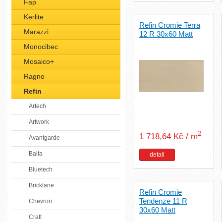
Fap
Kerlite
Refin Cromie Terra
Marazzi
12 R 30x60 Matt
Monocibec
Mosaico+
Ragno
Refin
Artech
Artwork
2
1 718,64 Kč / m
Avantgarde
Baita
detail
Bluetech
Bricklane
Refin Cromie
Tendenze 11 R
Chevron
30x60 Matt
Craft