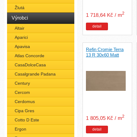
Žlutá
2
1 718,64 Kč / m
Výrobci
detail
Altair
Aparici
Apavisa
Refin Cromie Terra
13 R 30x60 Matt
Atlas Concorde
CasaDolceCasa
Casalgrande Padana
Century
Cercom
Cerdomus
Cipa Gres
2
1 805,05 Kč / m
Cotto D Este
Ergon
detail