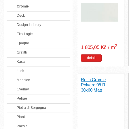
Cromie
Deck
Design Industry
Eko-Logic
Epoque
2
1 805,05 Kč / m
Grafitti
detail
Kasai
Larix
Refin Cromie
Mansion
Polvere 09 R
Overlay
30x60 Matt
Petrae
Pietra di Borgogna
Plant
Poesia