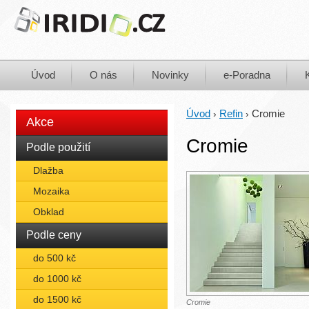
Úvod
O nás
Novinky
e-Poradna
Úvod
Refin
Cromie
›
›
Akce
Cromie
Podle použití
Dlažba
Mozaika
Obklad
Podle ceny
do 500 kč
do 1000 kč
do 1500 kč
Cromie