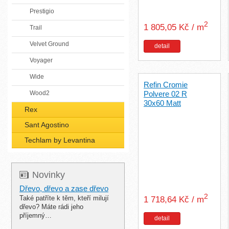
Prestigio
2
1 805,05 Kč / m
Trail
Velvet Ground
detail
Voyager
Wide
Refin Cromie
Wood2
Polvere 02 R
30x60 Matt
Rex
Sant Agostino
Techlam by Levantina
Novinky
Dřevo, dřevo a zase dřevo
2
Také patříte k těm, kteří milují
1 718,64 Kč / m
dřevo? Máte rádi jeho
příjemný…
detail