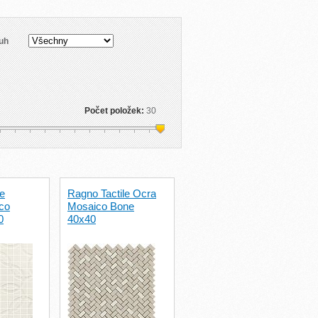
uh
Počet položek:
30
le
Ragno Tactile Ocra
co
Mosaico Bone
0
40x40