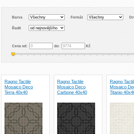
Barva
Formát
Dr
Řadit
Cena od:
do:
Kč
Ragno Tactile
Ragno Tactile
Ragno Tacti
Mosaico Deco
Mosaico Deco
Mosaico De
Terra 40x40
Carbone 40x40
Titanio 40x4