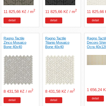
2
2
11 825,66 Kč / m
11 825,66 Kč / m
11 825,66
detail
detail
detail
Ragno Tactile
Ragno Tactile
Ragno Tacti
Zinco Mosaico
Titanio Mosaico
Decoro Shi
Bone 40x40
Bone 40x40
Ocra 40x12
1 656,24 K
2
2
8 431,58 Kč / m
8 431,58 Kč / m
detail
detail
detail