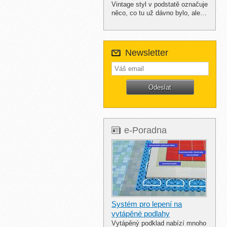
Vintage styl v podstatě označuje
něco, co tu už dávno bylo, ale…
Newsletter
e-Poradna
Systém pro lepení na
vytápěné podlahy
Vytápěný podklad nabízí mnoho