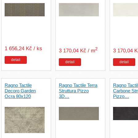
1 656,24 Kč / ks
2
3 170,04 Kč / m
3 170,04 
detail
detail
detail
Ragno Tactile
Ragno Tactile Terra
Ragno Tacti
Decoro Garden
Struttura Pizzo
Carbone Str
Ocra 80x120
3D…
Pizzo…