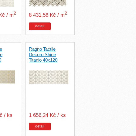
2
2
 Kč / m
8 431,58 Kč / m
detail
le
Ragno Tactile
ne
Decoro Shine
0
Titanio 40x120
č / ks
1 656,24 Kč / ks
detail