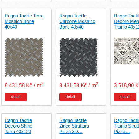
Ragno Tactile Terra
Ragno Tactile
Ragno Tacti
Mosaico Bone
Carbone Mosaico
Decoro Mem
40x40
Bone 40x40
Titanio 40x1
2
2
8 431,58 Kč / m
8 431,58 Kč / m
3 518,90 
detail
detail
detail
Ragno Tactile
Ragno Tactile
Ragno Tacti
Decoro Shine
Zinco Struttura
Titanio Strut
Terra 40x120
Pizzo 3D…
Pizzo…