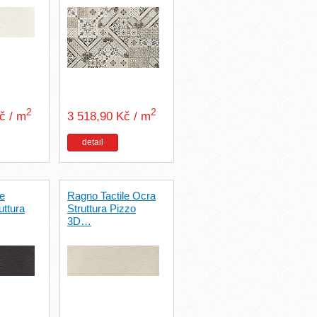
2
2
Kč / m
3 518,90 Kč / m
detail
le
Ragno Tactile Ocra
uttura
Struttura Pizzo
3D…