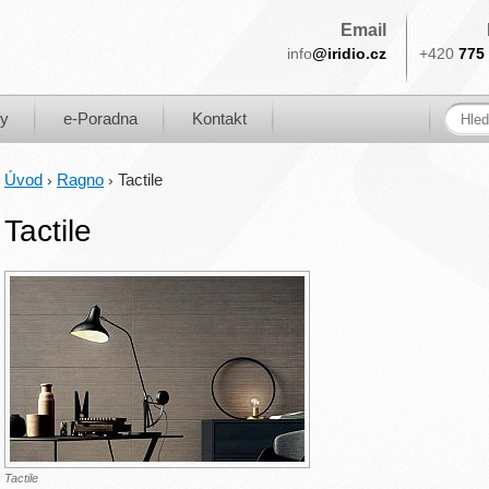
Email
info
@iridio.cz
+420
775 
ky
e-Poradna
Kontakt
Úvod
Ragno
Tactile
›
›
Tactile
Tactile