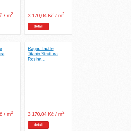
2
2
Kč / m
3 170,04 Kč / m
detail
le
Ragno Tactile
ura
Titanio Struttura
…
Resina…
2
2
Kč / m
3 170,04 Kč / m
detail