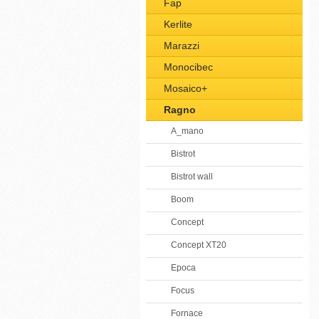
Fap
Kerlite
Marazzi
Monocibec
Mosaico+
Ragno
A_mano
Bistrot
Bistrot wall
Boom
Concept
Concept XT20
Epoca
Focus
Fornace