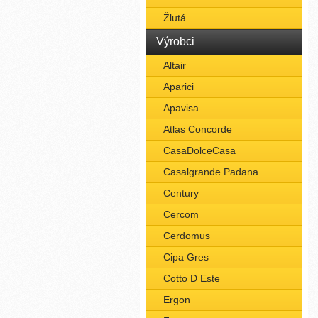
Žlutá
Výrobci
Altair
Aparici
Apavisa
Atlas Concorde
CasaDolceCasa
Casalgrande Padana
Century
Cercom
Cerdomus
Cipa Gres
Cotto D Este
Ergon