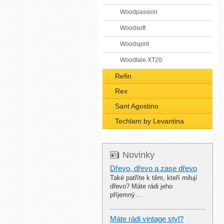
Woodpassion
Woodsoft
Woodspirit
Woodtale XT20
Refin
Rex
Sant Agostino
Techlam by Levantina
Novinky
Dřevo, dřevo a zase dřevo
Také patříte k těm, kteří milují
dřevo? Máte rádi jeho
příjemný…
Máte rádi vintage styl?