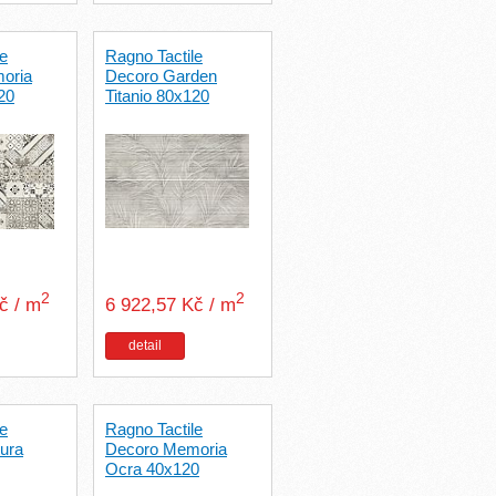
le
Ragno Tactile
oria
Decoro Garden
20
Titanio 80x120
2
2
Kč / m
6 922,57 Kč / m
detail
le
Ragno Tactile
tura
Decoro Memoria
Ocra 40x120