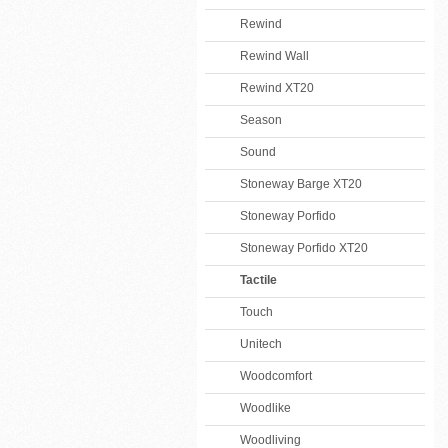
Rewind
Rewind Wall
Rewind XT20
Season
Sound
Stoneway Barge XT20
Stoneway Porfido
Stoneway Porfido XT20
Tactile
Touch
Unitech
Woodcomfort
Woodlike
Woodliving