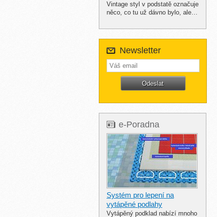
Vintage styl v podstatě označuje
něco, co tu už dávno bylo, ale…
Newsletter
e-Poradna
Systém pro lepení na
vytápěné podlahy
Vytápěný podklad nabízí mnoho