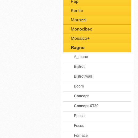
Fap
Kerlite
Marazzi
Monocibec
Mosaico+
Ragno
A_mano
Bistrot
Bistrot wall
Boom
Concept
Concept XT20
Epoca
Focus
Fornace