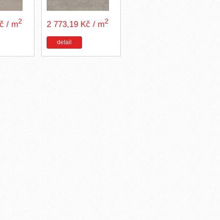
2
2
Kč / m
2 773,19 Kč / m
detail