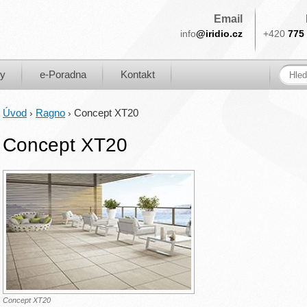
Email
info
@iridio.cz
+420
775 
ky
e-Poradna
Kontakt
Úvod
Ragno
Concept XT20
›
›
Concept XT20
Concept XT20