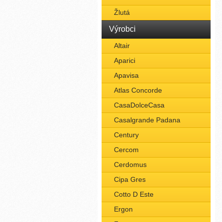
Žlutá
Výrobci
Altair
Aparici
Apavisa
Atlas Concorde
CasaDolceCasa
Casalgrande Padana
Century
Cercom
Cerdomus
Cipa Gres
Cotto D Este
Ergon