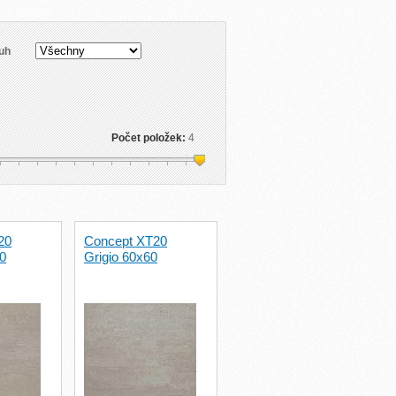
uh
Počet položek:
4
20
Concept XT20
0
Grigio 60x60