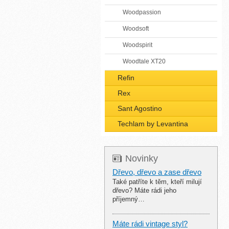
Woodpassion
Woodsoft
Woodspirit
Woodtale XT20
Refin
Rex
Sant Agostino
Techlam by Levantina
Novinky
Dřevo, dřevo a zase dřevo
Také patříte k těm, kteří milují
dřevo? Máte rádi jeho
příjemný…
Máte rádi vintage styl?