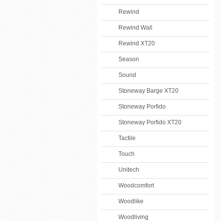
Rewind
Rewind Wall
Rewind XT20
Season
Sound
Stoneway Barge XT20
Stoneway Porfido
Stoneway Porfido XT20
Tactile
Touch
Unitech
Woodcomfort
Woodlike
Woodliving