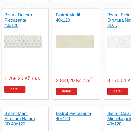
Bistrot Decoro
Bistrot Marfil
Bistrot Piet
Pietrasanta
40x120
Struttura Na
40x120
3D…
1 768,25 Kč / ks
2
2 869,20 Kč / m
3 170,04 
detail
detail
detail
Bistrot Marfil
Bistrot Pietrasanta
Bistrot Cala
Struttura Natura
40x120
Michelangel
3D 40x120
40x120