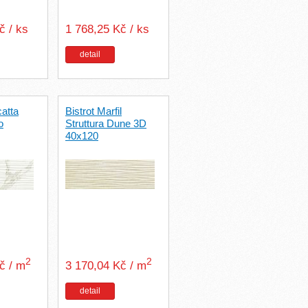
č / ks
1 768,25 Kč / ks
detail
catta
Bistrot Marfil
o
Struttura Dune 3D
40x120
2
2
Kč / m
3 170,04 Kč / m
detail