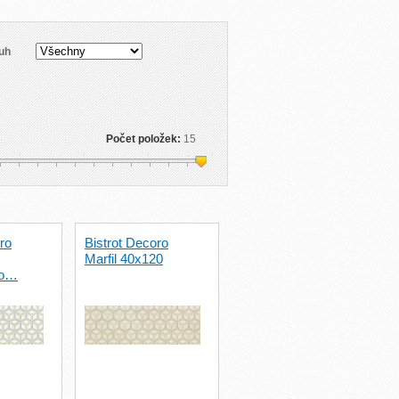
uh
Počet položek:
15
ro
Bistrot Decoro
Marfil 40x120
lo…