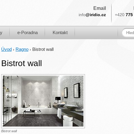
Email
info
@iridio.cz
+420
775 
ky
e-Poradna
Kontakt
Úvod
Ragno
Bistrot wall
›
›
Bistrot wall
Bistrot wall