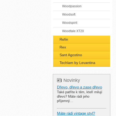
Woodpassion
Woodsoft
Woodspirit
Woodtale XT20
Refin
Rex
Sant Agostino
Techlam by Levantina
Novinky
Dřevo, dřevo a zase dřevo
Také patříte k těm, kteří milují
dřevo? Máte rádi jeho
příjemný…
Máte rádi vintage styl?