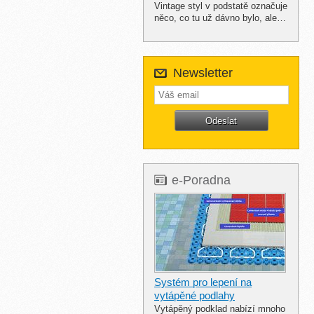
Vintage styl v podstatě označuje
něco, co tu už dávno bylo, ale…
Newsletter
e-Poradna
Systém pro lepení na
vytápěné podlahy
Vytápěný podklad nabízí mnoho