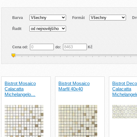
Barva
Formát
Dr
Řadit
Cena od:
do:
Kč
Bistrot Mosaico
Bistrot Mosaico
Bistrot Deco
Calacatta
Marfil 40x40
Calacatta
Michelangelo…
Michelange