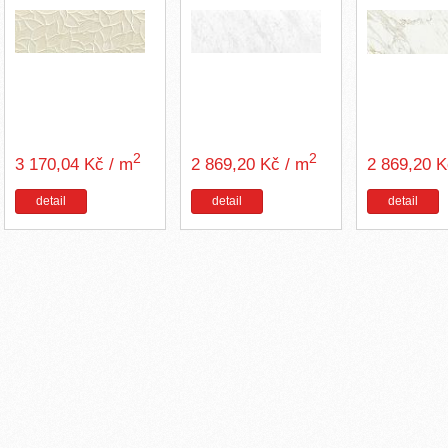
2
2
3 170,04 Kč / m
2 869,20 Kč / m
2 869,20 
detail
detail
detail