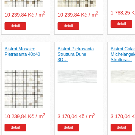
1 768,25 K
2
2
10 239,84 Kč / m
10 239,84 Kč / m
detail
detail
detail
Bistrot Mosaico
Bistrot Pietrasanta
Bistrot Cala
Pietrasanta 40x40
Struttura Dune
Michelangel
3D…
Struttura…
2
2
10 239,84 Kč / m
3 170,04 Kč / m
3 170,04 
detail
detail
detail