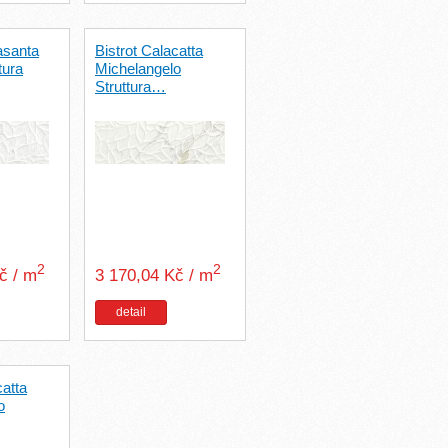
rasanta
Bistrot Calacatta
tura
Michelangelo
Struttura…
2
2
Kč / m
3 170,04 Kč / m
detail
catta
o