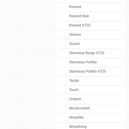
Rewind
Rewind Wall
Rewind XT20
Season
Sound
Stoneway Barge XT20
Stoneway Porfido
Stoneway Porfido XT20
Tactile
Touch
Unitech
Woodcomfort
Woodlike
Woodliving