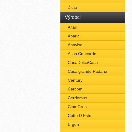
Žlutá
Výrobci
Altair
Aparici
Apavisa
Atlas Concorde
CasaDolceCasa
Casalgrande Padana
Century
Cercom
Cerdomus
Cipa Gres
Cotto D Este
Ergon