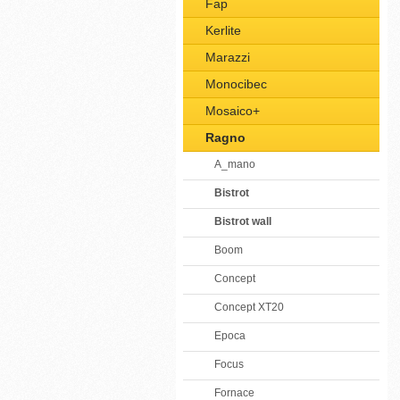
Fap
Kerlite
Marazzi
Monocibec
Mosaico+
Ragno
A_mano
Bistrot
Bistrot wall
Boom
Concept
Concept XT20
Epoca
Focus
Fornace