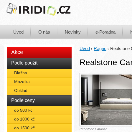
Úvod
O nás
Novinky
e-Poradna
Úvod
Ragno
Realstone
›
›
Akce
Realstone Ca
Podle použití
Dlažba
Mozaika
Obklad
Podle ceny
do 500 kč
do 1000 kč
do 1500 kč
Realstone Cardoso