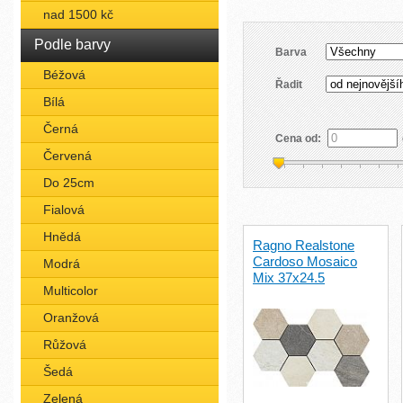
nad 1500 kč
Podle barvy
Barva
Béžová
Řadit
Bílá
Černá
Cena od:
Červená
Do 25cm
Fialová
Hnědá
Ragno Realstone
Cardoso Mosaico
Modrá
Mix 37x24.5
Multicolor
Oranžová
Růžová
Šedá
Zelená