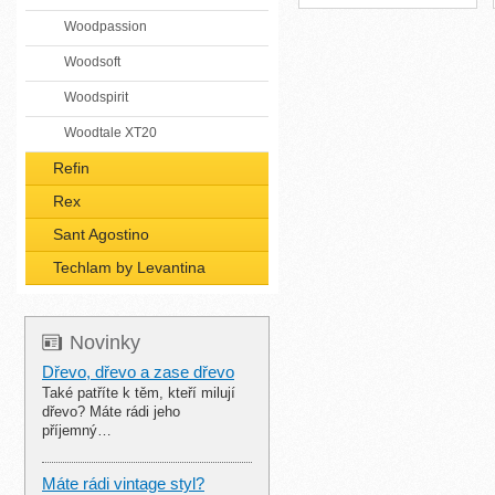
Woodpassion
Woodsoft
Woodspirit
Woodtale XT20
Refin
Rex
Sant Agostino
Techlam by Levantina
Novinky
Dřevo, dřevo a zase dřevo
Také patříte k těm, kteří milují
dřevo? Máte rádi jeho
příjemný…
Máte rádi vintage styl?