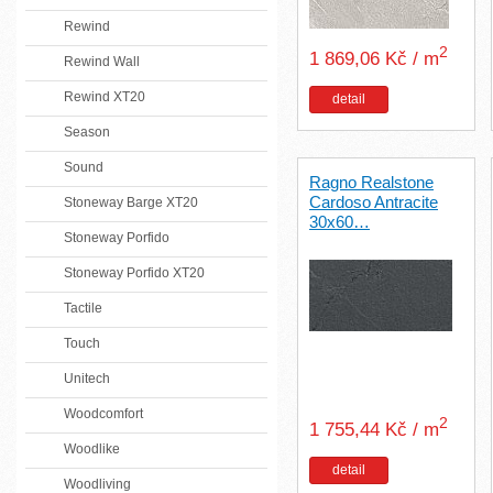
Rewind
2
1 869,06 Kč / m
Rewind Wall
Rewind XT20
detail
Season
Sound
Ragno Realstone
Cardoso Antracite
Stoneway Barge XT20
30x60…
Stoneway Porfido
Stoneway Porfido XT20
Tactile
Touch
Unitech
Woodcomfort
2
1 755,44 Kč / m
Woodlike
detail
Woodliving