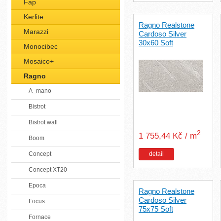
Fap
Kerlite
Ragno Realstone
Marazzi
Cardoso Silver
30x60 Soft
Monocibec
Mosaico+
Ragno
A_mano
Bistrot
Bistrot wall
2
1 755,44 Kč / m
Boom
detail
Concept
Concept XT20
Epoca
Ragno Realstone
Cardoso Silver
Focus
75x75 Soft
Fornace