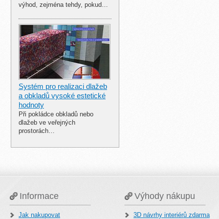
výhod, zejména tehdy, pokud…
Systém pro realizaci dlažeb
a obkladů vysoké estetické
hodnoty
Při pokládce obkladů nebo
dlažeb ve veřejných
prostorách…
Informace
Výhody nákupu
Jak nakupovat
3D návrhy interiérů zdarma