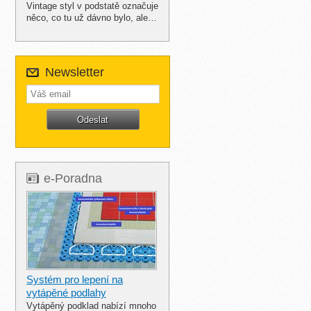
Vintage styl v podstatě označuje
něco, co tu už dávno bylo, ale…
Newsletter
e-Poradna
Systém pro lepení na
vytápěné podlahy
Vytápěný podklad nabízí mnoho