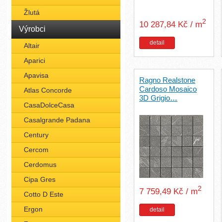
Žlutá
2
10 287,84 Kč / m
Výrobci
detail
Altair
Aparici
Apavisa
Ragno Realstone
Cardoso Mosaico
Atlas Concorde
3D Grigio…
CasaDolceCasa
Casalgrande Padana
Century
Cercom
Cerdomus
Cipa Gres
2
7 759,49 Kč / m
Cotto D Este
Ergon
detail