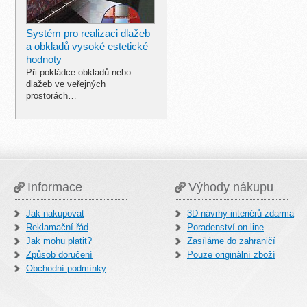
Systém pro realizaci dlažeb
a obkladů vysoké estetické
hodnoty
Při pokládce obkladů nebo
dlažeb ve veřejných
prostorách…
Informace
Výhody nákupu
Jak nakupovat
3D návrhy interiérů zdarma
Reklamační řád
Poradenství on-line
Jak mohu platit?
Zasíláme do zahraničí
Způsob doručení
Pouze originální zboží
Obchodní podmínky