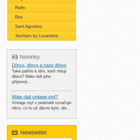
Refin
Rex
Sant Agostino
Techlam by Levantina
Novinky
Dřevo, dřevo a zase dřevo
Také patříte k těm, kteří milují
dřevo? Máte rádi jeho
příjemný…
Máte rádi vintage styl?
Vintage styl v podstatě označuje
něco, co tu už dávno bylo, ale…
Newsletter