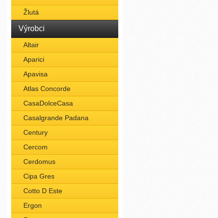
Žlutá
Výrobci
Altair
Aparici
Apavisa
Atlas Concorde
CasaDolceCasa
Casalgrande Padana
Century
Cercom
Cerdomus
Cipa Gres
Cotto D Este
Ergon