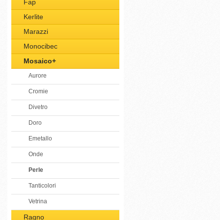
Fap
Kerlite
Marazzi
Monocibec
Mosaico+
Aurore
Cromie
Divetro
Doro
Emetallo
Onde
Perle
Tanticolori
Vetrina
Ragno