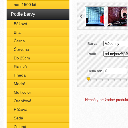
nad 1500 kč
Podle barvy
Béžová
Bílá
Černá
Barva
Červená
Řadit
Do 25cm
Fialová
Cena od:
Hnědá
Modrá
Multicolor
Nenašly se žádné produkty
Oranžová
Růžová
Šedá
Zelená