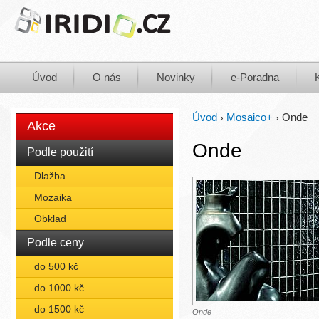
Úvod
O nás
Novinky
e-Poradna
Úvod
Mosaico+
Onde
›
›
Akce
Onde
Podle použití
Dlažba
Mozaika
Obklad
Podle ceny
do 500 kč
do 1000 kč
do 1500 kč
Onde