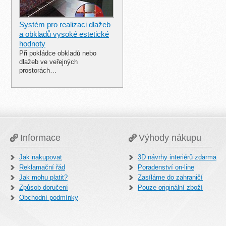
Systém pro realizaci dlažeb
a obkladů vysoké estetické
hodnoty
Při pokládce obkladů nebo
dlažeb ve veřejných
prostorách…
Informace
Výhody nákupu
Jak nakupovat
3D návrhy interiérů zdarma
Reklamační řád
Poradenství on-line
Jak mohu platit?
Zasíláme do zahraničí
Způsob doručení
Pouze originální zboží
Obchodní podmínky