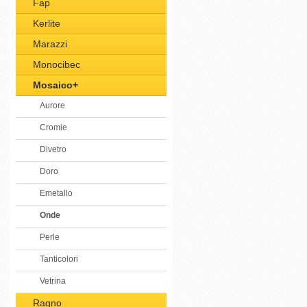
Fap
Kerlite
Marazzi
Monocibec
Mosaico+
Aurore
Cromie
Divetro
Doro
Emetallo
Onde
Perle
Tanticolori
Vetrina
Ragno