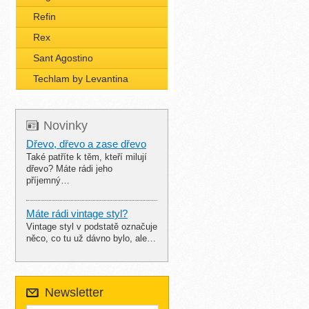
Refin
Rex
Sant Agostino
Techlam by Levantina
Novinky
Dřevo, dřevo a zase dřevo
Také patříte k těm, kteří milují
dřevo? Máte rádi jeho
příjemný…
Máte rádi vintage styl?
Vintage styl v podstatě označuje
něco, co tu už dávno bylo, ale…
Newsletter