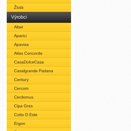
Žlutá
Výrobci
Altair
Aparici
Apavisa
Atlas Concorde
CasaDolceCasa
Casalgrande Padana
Century
Cercom
Cerdomus
Cipa Gres
Cotto D Este
Ergon