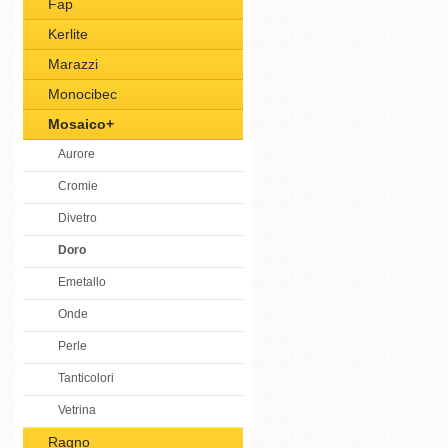
Fap
Kerlite
Marazzi
Monocibec
Mosaico+
Aurore
Cromie
Divetro
Doro
Emetallo
Onde
Perle
Tanticolori
Vetrina
Ragno