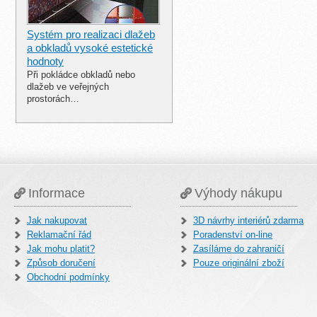
Systém pro realizaci dlažeb
a obkladů vysoké estetické
hodnoty
Při pokládce obkladů nebo
dlažeb ve veřejných
prostorách…
Informace
Výhody nákupu
Jak nakupovat
3D návrhy interiérů zdarma
Reklamační řád
Poradenství on-line
Jak mohu platit?
Zasíláme do zahraničí
Způsob doručení
Pouze originální zboží
Obchodní podmínky