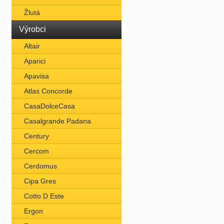
Žlutá
Výrobci
Altair
Aparici
Apavisa
Atlas Concorde
CasaDolceCasa
Casalgrande Padana
Century
Cercom
Cerdomus
Cipa Gres
Cotto D Este
Ergon