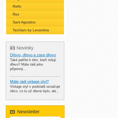
Refin
Rex
Sant Agostino
Techlam by Levantina
Novinky
Dřevo, dřevo a zase dřevo
Také patříte k těm, kteří milují
dřevo? Máte rádi jeho
příjemný…
Máte rádi vintage styl?
Vintage styl v podstatě označuje
něco, co tu už dávno bylo, ale…
Newsletter