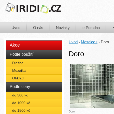
Úvod
O nás
Novinky
e-Poradna
Úvod
Mosaico+
Doro
›
›
Akce
Doro
Podle použití
Dlažba
Mozaika
Obklad
Podle ceny
do 500 kč
do 1000 kč
do 1500 kč
Doro