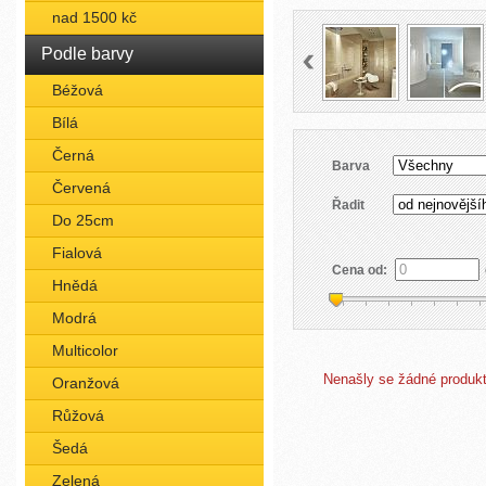
nad 1500 kč
Podle barvy
Béžová
Bílá
Černá
Barva
Červená
Řadit
Do 25cm
Fialová
Cena od:
Hnědá
Modrá
Multicolor
Nenašly se žádné produkty
Oranžová
Růžová
Šedá
Zelená