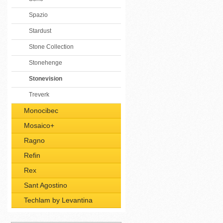
Spazio
Stardust
Stone Collection
Stonehenge
Stonevision
Treverk
Monocibec
Mosaico+
Ragno
Refin
Rex
Sant Agostino
Techlam by Levantina