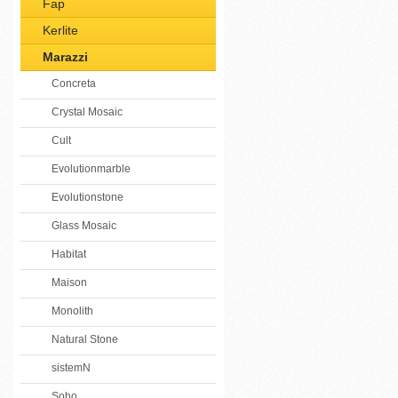
Fap
Kerlite
Marazzi
Concreta
Crystal Mosaic
Cult
Evolutionmarble
Evolutionstone
Glass Mosaic
Habitat
Maison
Monolith
Natural Stone
sistemN
Soho