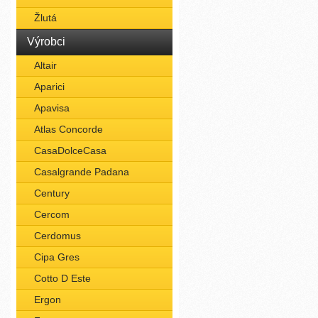
Žlutá
Výrobci
Altair
Aparici
Apavisa
Atlas Concorde
CasaDolceCasa
Casalgrande Padana
Century
Cercom
Cerdomus
Cipa Gres
Cotto D Este
Ergon