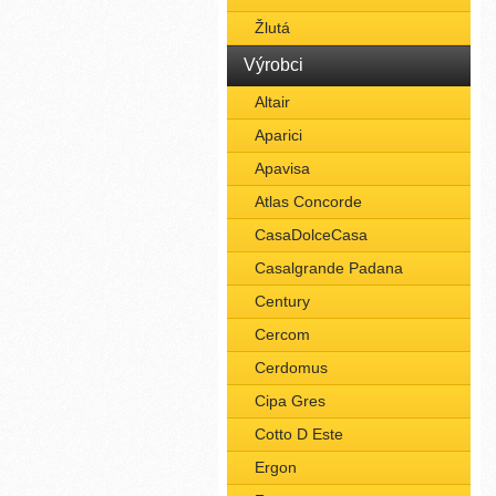
Žlutá
Výrobci
Altair
Aparici
Apavisa
Atlas Concorde
CasaDolceCasa
Casalgrande Padana
Century
Cercom
Cerdomus
Cipa Gres
Cotto D Este
Ergon