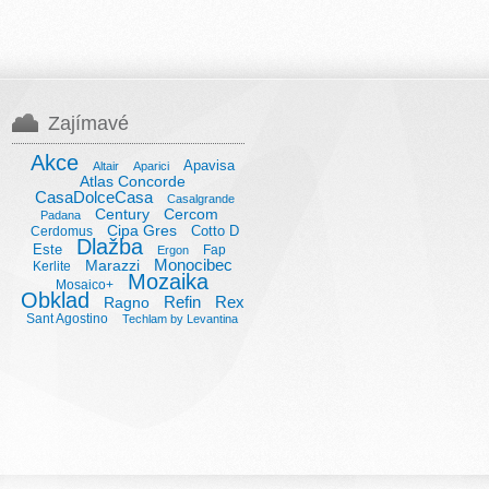
Zajímavé
Akce
Apavisa
Altair
Aparici
Atlas Concorde
CasaDolceCasa
Casalgrande
Century
Cercom
Padana
Cipa Gres
Cotto D
Cerdomus
Dlažba
Este
Fap
Ergon
Monocibec
Marazzi
Kerlite
Mozaika
Mosaico+
Obklad
Refin
Rex
Ragno
Sant Agostino
Techlam by Levantina