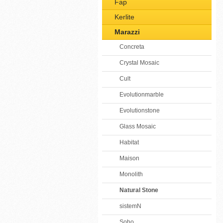
Fap
Kerlite
Marazzi
Concreta
Crystal Mosaic
Cult
Evolutionmarble
Evolutionstone
Glass Mosaic
Habitat
Maison
Monolith
Natural Stone
sistemN
Soho