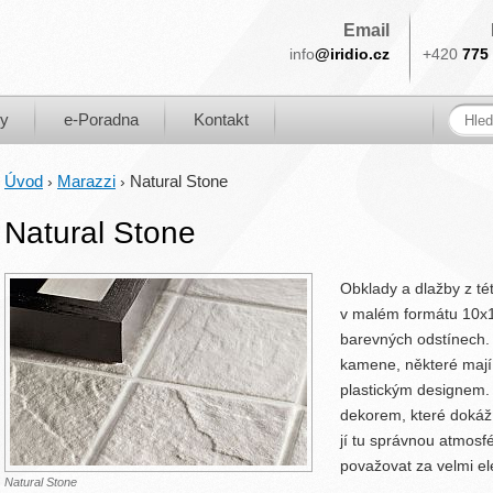
Email
info
@iridio.cz
+420
775 
ky
e-Poradna
Kontakt
Úvod
Marazzi
Natural Stone
›
›
Natural Stone
Obklady a dlažby z tét
v malém formátu 10x1
barevných odstínech. 
kamene, některé mají 
plastickým designem. 
dekorem, které dokáž
jí tu správnou atmosf
považovat za velmi el
Natural Stone