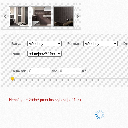
Barva
Formát
Dr
Řadit
Cena od:
do:
Kč
Nenašly se žádné produkty vyhovující filtru.