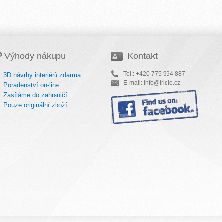
Výhody nákupu
Kontakt
Tel.: +420 775 994 887
3D návrhy interiérů zdarma
E-mail: info@iridio.cz
Poradenství on-line
Zasíláme do zahraničí
Pouze originální zboží