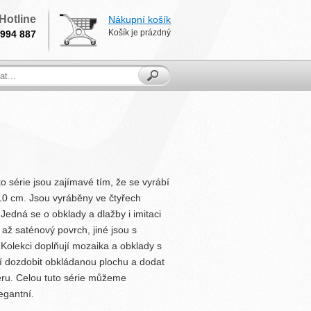
Hotline
Nákupní košík
Košík je prázdný
994 887
o série jsou zajímavé tím, že se vyrábí
0 cm. Jsou vyráběny ve čtyřech
Jedná se o obklady a dlažby i imitaci
až saténový povrch, jiné jsou s
Kolekci doplňují mozaika a obklady s
í dozdobit obkládanou plochu a dodat
éru. Celou tuto série můžeme
egantní.