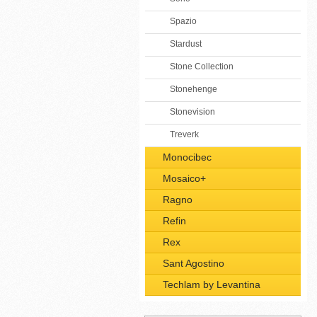
Spazio
Stardust
Stone Collection
Stonehenge
Stonevision
Treverk
Monocibec
Mosaico+
Ragno
Refin
Rex
Sant Agostino
Techlam by Levantina