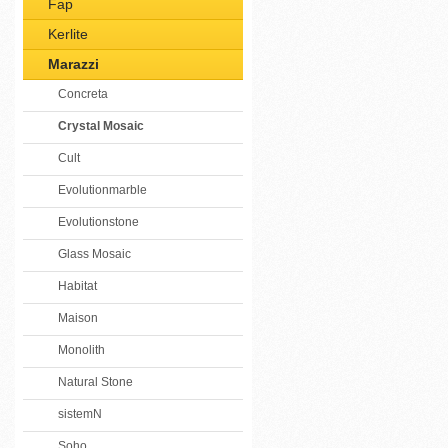
Fap
Kerlite
Marazzi
Concreta
Crystal Mosaic
Cult
Evolutionmarble
Evolutionstone
Glass Mosaic
Habitat
Maison
Monolith
Natural Stone
sistemN
Soho