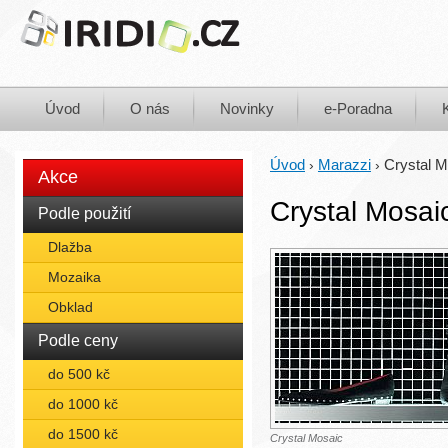
Úvod
O nás
Novinky
e-Poradna
Úvod
Marazzi
Crystal M
›
›
Akce
Crystal Mosai
Podle použití
Dlažba
Mozaika
Obklad
Podle ceny
do 500 kč
do 1000 kč
do 1500 kč
Crystal Mosaic