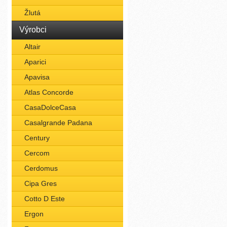
Žlutá
Výrobci
Altair
Aparici
Apavisa
Atlas Concorde
CasaDolceCasa
Casalgrande Padana
Century
Cercom
Cerdomus
Cipa Gres
Cotto D Este
Ergon