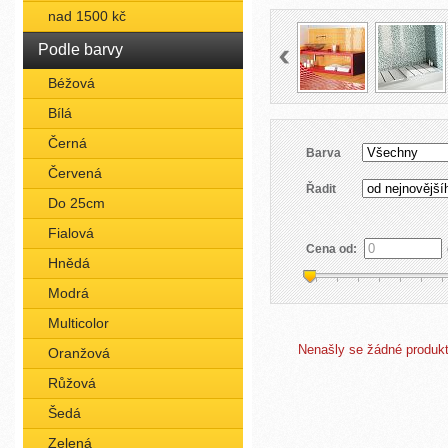
nad 1500 kč
Podle barvy
Béžová
Bílá
Černá
Barva
Červená
Řadit
Do 25cm
Fialová
Cena od:
Hnědá
Modrá
Multicolor
Nenašly se žádné produkty
Oranžová
Růžová
Šedá
Zelená