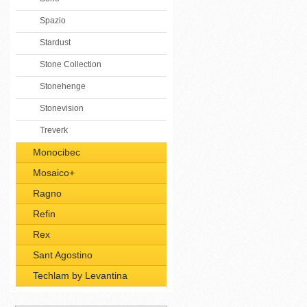
Spazio
Stardust
Stone Collection
Stonehenge
Stonevision
Treverk
Monocibec
Mosaico+
Ragno
Refin
Rex
Sant Agostino
Techlam by Levantina