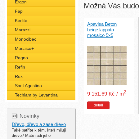
Ergon
Možná Vás budou
Fap
Kerlite
Apavisa Beton
beige lappato
Marazzi
mosaico 5x5
Monocibec
Mosaico+
Ragno
Refin
Rex
Sant Agostino
2
9 151,69 Kč / m
Techlam by Levantina
detail
Novinky
Dřevo, dřevo a zase dřevo
Také patříte k těm, kteří milují
dřevo? Máte rádi jeho