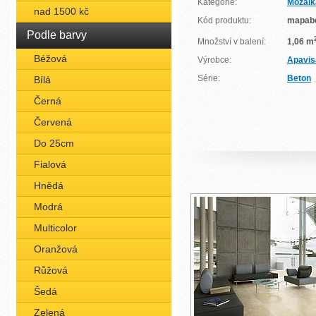
Kategorie:
Mozaik
nad 1500 kč
Kód produktu:
mapab
Podle barvy
Množství v balení:
1,06 m
Béžová
Výrobce:
Apavis
Série:
Beton
Bílá
Černá
Červená
Do 25cm
Fialová
Hnědá
Modrá
Multicolor
Oranžová
Růžová
Šedá
Zelená