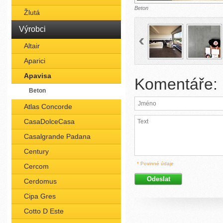
Beton
Žlutá
Výrobci
Altair
Aparici
Apavisa
Komentáře:
Beton
Atlas Concorde
CasaDolceCasa
Casalgrande Padana
Century
* Povinné údaje
Cercom
Cerdomus
Cipa Gres
Cotto D Este