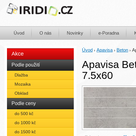
Úvod
O nás
Novinky
e-Poradna
Úvod
Apavisa
Beton
A
›
›
›
Akce
Apavisa Bet
Podle použití
7.5x60
Dlažba
Mozaika
Obklad
Podle ceny
do 500 kč
do 1000 kč
do 1500 kč