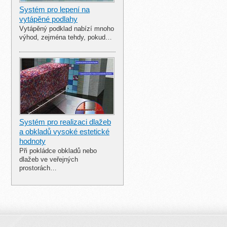
Systém pro lepení na
vytápěné podlahy
Vytápěný podklad nabízí mnoho
výhod, zejména tehdy, pokud…
Systém pro realizaci dlažeb
a obkladů vysoké estetické
hodnoty
Při pokládce obkladů nebo
dlažeb ve veřejných
prostorách…