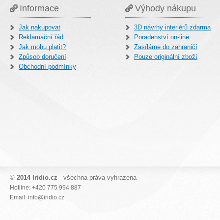
Informace
Výhody nákupu
Jak nakupovat
3D návrhy interiérů zdarma
Reklamační řád
Poradenství on-line
Jak mohu platit?
Zasíláme do zahraničí
Způsob doručení
Pouze originální zboží
Obchodní podmínky
©
2014 Iridio.cz
- všechna práva vyhrazena
Hotline: +420 775 994 887
Email: info@iridio.cz