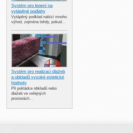
Systém pro lepení na
vytápěné podlahy
Vytápěný podklad nabízí mnoho
výhod, zejména tehdy, pokud…
Systém pro realizaci dlažeb
a obkladů vysoké estetické
hodnoty
Při pokládce obkladů nebo
dlažeb ve veřejných
prostorách…