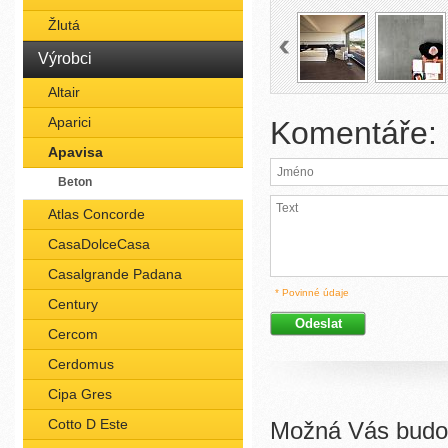
Žlutá
Výrobci
Altair
Aparici
Komentáře:
Apavisa
Beton
Atlas Concorde
CasaDolceCasa
Casalgrande Padana
* Povinné údaje
Century
Cercom
Cerdomus
Cipa Gres
Cotto D Este
Možná Vás budou