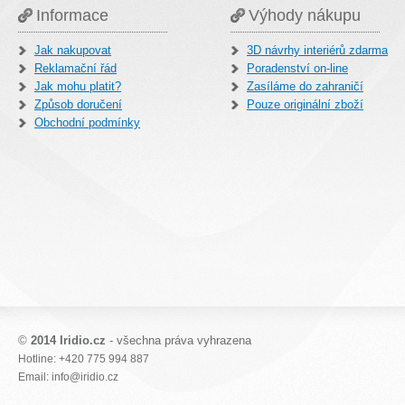
Informace
Výhody nákupu
Jak nakupovat
3D návrhy interiérů zdarma
Reklamační řád
Poradenství on-line
Jak mohu platit?
Zasíláme do zahraničí
Způsob doručení
Pouze originální zboží
Obchodní podmínky
©
2014 Iridio.cz
- všechna práva vyhrazena
Hotline: +420 775 994 887
Email: info@iridio.cz