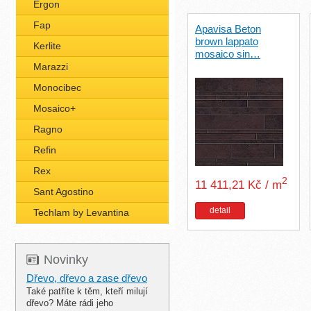
Ergon
Fap
Apavisa Beton
brown lappato
Kerlite
mosaico sin…
Marazzi
Monocibec
Mosaico+
Ragno
Refin
Rex
2
11 411,21 Kč / m
Sant Agostino
detail
Techlam by Levantina
Novinky
Dřevo, dřevo a zase dřevo
Také patříte k těm, kteří milují
dřevo? Máte rádi jeho