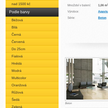
nad 1500 kč
Množství v balení:
1,06 m
Podle barvy
Výrobce:
Apavis
Série:
Beton
Béžová
Bílá
Černá
Červená
Do 25cm
Fialová
Hnědá
Modrá
Multicolor
Oranžová
Růžová
Šedá
Beton
Zelená