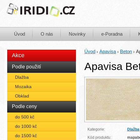
Úvod
O nás
Novinky
e-Poradna
Úvod
Apavisa
Beton
A
›
›
›
Akce
Apavisa Bet
Podle použití
Dlažba
Mozaika
Obklad
Podle ceny
do 500 kč
do 1000 kč
Kategorie:
Dlažba
do 1500 kč
Kód produktu:
mapab