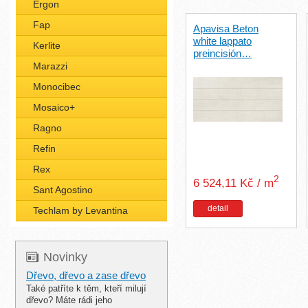
Ergon
Fap
Apavisa Beton
white lappato
Kerlite
preincisión…
Marazzi
Monocibec
Mosaico+
Ragno
Refin
Rex
2
6 524,11 Kč / m
Sant Agostino
detail
Techlam by Levantina
Novinky
Dřevo, dřevo a zase dřevo
Také patříte k těm, kteří milují
dřevo? Máte rádi jeho