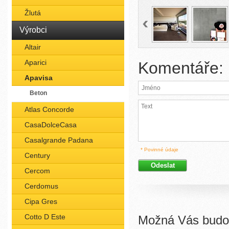
Žlutá
Výrobci
Altair
Aparici
Komentáře:
Apavisa
Beton
Atlas Concorde
CasaDolceCasa
Casalgrande Padana
* Povinné údaje
Century
Cercom
Cerdomus
Cipa Gres
Cotto D Este
Možná Vás budou