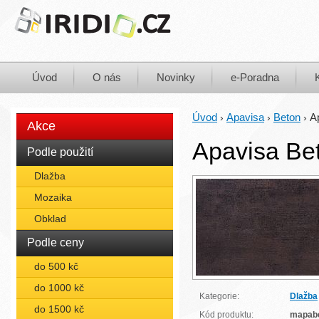
Úvod
O nás
Novinky
e-Poradna
Úvod
Apavisa
Beton
A
›
›
›
Akce
Apavisa Be
Podle použití
Dlažba
Mozaika
Obklad
Podle ceny
do 500 kč
do 1000 kč
Kategorie:
Dlažba
do 1500 kč
Kód produktu:
mapab