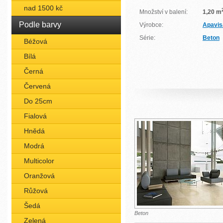
nad 1500 kč
Množství v balení:
1,20 m
Podle barvy
Výrobce:
Apavis
Série:
Beton
Béžová
Bílá
Černá
Červená
Do 25cm
Fialová
Hnědá
Modrá
Multicolor
Oranžová
Růžová
Šedá
Beton
Zelená