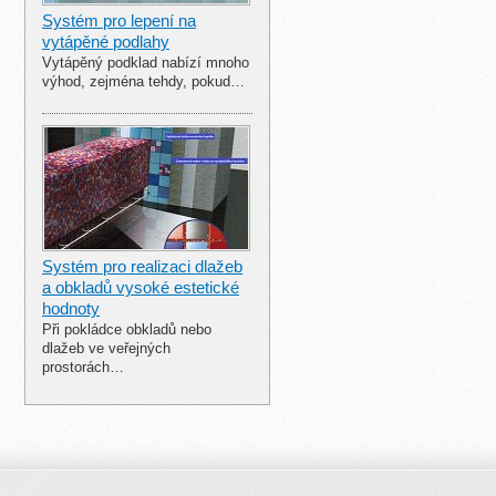
Systém pro lepení na
vytápěné podlahy
Vytápěný podklad nabízí mnoho
výhod, zejména tehdy, pokud…
Systém pro realizaci dlažeb
a obkladů vysoké estetické
hodnoty
Při pokládce obkladů nebo
dlažeb ve veřejných
prostorách…