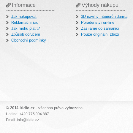
Informace
Výhody nákupu
Jak nakupovat
3D návrhy interiérů zdarma
Reklamační řád
Poradenství on-line
Jak mohu platit?
Zasíláme do zahraničí
Způsob doručení
Pouze originální zboží
Obchodní podmínky
©
2014 Iridio.cz
- všechna práva vyhrazena
Hotline: +420 775 994 887
Email: info@iridio.cz