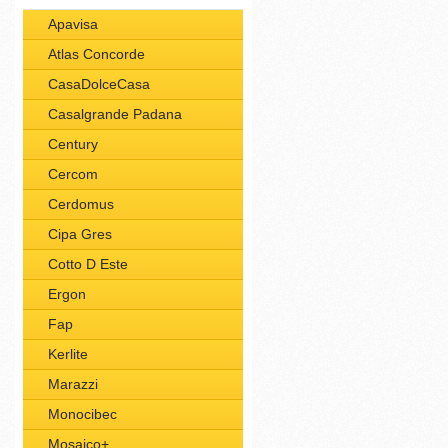
Apavisa
Atlas Concorde
CasaDolceCasa
Casalgrande Padana
Century
Cercom
Cerdomus
Cipa Gres
Cotto D Este
Ergon
Fap
Kerlite
Marazzi
Monocibec
Mosaico+