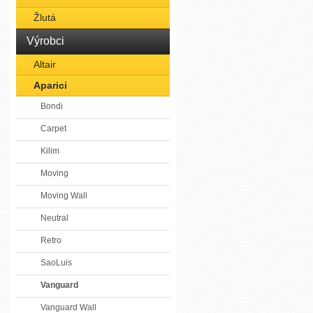
Žlutá
Výrobci
Altair
Aparici
Bondi
Carpet
Kilim
Moving
Moving Wall
Neutral
Retro
SaoLuis
Vanguard
Vanguard Wall