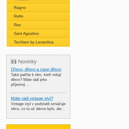
Ragno
Refin
Rex
Sant Agostino
Techlam by Levantina
Novinky
Dřevo, dřevo a zase dřevo
Také patříte k těm, kteří milují
dřevo? Máte rádi jeho
příjemný…
Máte rádi vintage styl?
Vintage styl v podstatě označuje
něco, co tu už dávno bylo, ale…