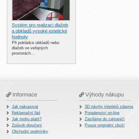
Systém pro realizaci dlažeb
a obkladů vysoké estetické
hodnoty
Při pokládce obkladů nebo
dlažeb ve veřejných
prostorách…
Informace
Výhody nákupu
Jak nakupovat
3D návrhy interiérů zdarma
Reklamační řád
Poradenství on-line
Jak mohu platit?
Zasíláme do zahraničí
Způsob doručení
Pouze originální zboží
Obchodní podmínky