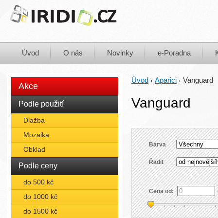
Úvod
O nás
Novinky
e-Poradna
Úvod
Aparici
Vanguard
›
›
Akce
Vanguard
Podle použití
Dlažba
Mozaika
Barva
Obklad
Řadit
Podle ceny
do 500 kč
Cena od:
do 1000 kč
do 1500 kč